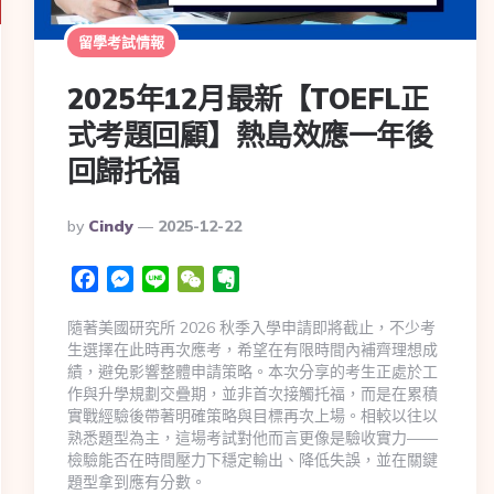
留學考試情報
2025年12月最新【TOEFL正
式考題回顧】熱島效應一年後
回歸托福
By
Cindy
2025-12-22
Facebook
Messenger
Line
WeChat
Evernote
隨著美國研究所 2026 秋季入學申請即將截止，不少考
生選擇在此時再次應考，希望在有限時間內補齊理想成
績，避免影響整體申請策略。本次分享的考生正處於工
作與升學規劃交疊期，並非首次接觸托福，而是在累積
實戰經驗後帶著明確策略與目標再次上場。相較以往以
熟悉題型為主，這場考試對他而言更像是驗收實力——
檢驗能否在時間壓力下穩定輸出、降低失誤，並在關鍵
題型拿到應有分數。