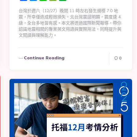
台灣於週六（12/27）晚間 11 時左右發生規模 7.0 地
震，所幸僅造成輕微損失。北台灣震感明顯，震度達 4
級，全台多地皆有感。本文將透過國際新聞報導，帶你
認識地震相關的專業英文用語與實際用法，同時提升英
文閱讀與理解能力。
Continue Reading
0