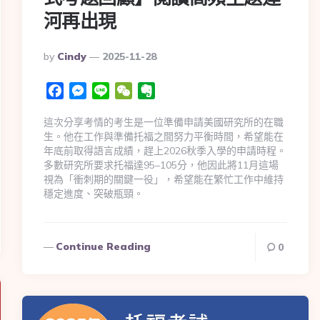
河再出現
By
Cindy
2025-11-28
Facebook
Messenger
Line
WeChat
Evernote
這次分享考情的考生是一位準備申請美國研究所的在職
生。他在工作與準備托福之間努力平衡時間，希望能在
年底前取得語言成績，趕上2026秋季入學的申請時程。
多數研究所要求托福達95–105分，他因此將11月這場
視為「衝刺期的關鍵一役」，希望能在繁忙工作中維持
穩定進度、突破瓶頸。
Continue Reading
0