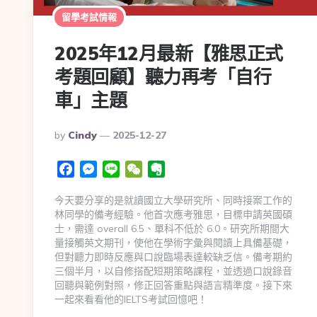
留學考試情報
2025年12月最新【雅思正式
考題回顧】聽力再考「自行
車」主題
By
Cindy
2025-12-27
Facebook
Messenger
Line
WeChat
Evernote
今天要分享的是就讀國立大學研究所、同時接案工作的
林同學的備考經驗。他首次應考雅思，目標申請英國碩
士，需達 overall 6.5、單科不低於 6.0。研究所期間大
量接觸英文期刊，使他在學術字彙與閱讀上具備基礎，
但對聽力即時反應與口說臨場表達較缺乏信。備考期約
三個半月，以自修搭配短期策略課程，並透過口說錄音
回聽與範例對照，修正回答重點與語言精準度。接下來
一起來看看他的IELTS考試回憶吧！