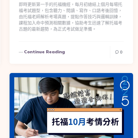
即時更新第一手的托福機經，每月初總結上個月每場托
福考試題型，包含聽力、閱讀、寫作、口語考後回憶，
由托福老師解析考場真題，提點作答技巧與邏輯訓練，
課程加入命中預測相關數據，協助考生迅速了解托福考
古題的最新趨勢，為正式考試做足準備。
Continue Reading
0