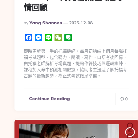
情回顧
By
Yang Shannon
2025-12-08
Facebook
Messenger
Line
WeChat
Evernote
即時更新第一手的托福機經，每月初總結上個月每場托
福考試題型，包含聽力、閱讀、寫作、口語考後回憶，
由托福老師解析考場真題，提點作答技巧與邏輯訓練，
課程加入命中預測相關數據，協助考生迅速了解托福考
古題的最新趨勢，為正式考試做足準備。
Continue Reading
0