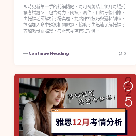
即時更新第一手的托福機經，每月初總結上個月每場托
福考試題型，包含聽力、閱讀、寫作、口語考後回憶，
由托福老師解析考場真題，提點作答技巧與邏輯訓練，
課程加入命中預測相關數據，協助考生迅速了解托福考
古題的最新趨勢，為正式考試做足準備。
Continue Reading
0