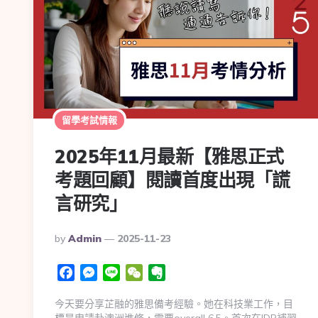
留學考試情報
2025年11月最新【雅思正式
考題回顧】閱讀首度出現「謊
言研究」
By
Admin
2025-11-23
Facebook
Messenger
Line
WeChat
Evernote
今天要分享芷融的雅思備考經驗。她在科技業工作，目
標是申請赴澳洲進修，需要overall 6.5。首次在IDP補習