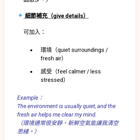
細節補充（give details）
可加入：
環境（quiet surroundings /
fresh air）
感受（feel calmer / less
stressed）
Example：
The environment is usually quiet, and the
fresh air helps me clear my mind.
（環境通常很安靜，新鮮空氣能讓我清空
思緒。）