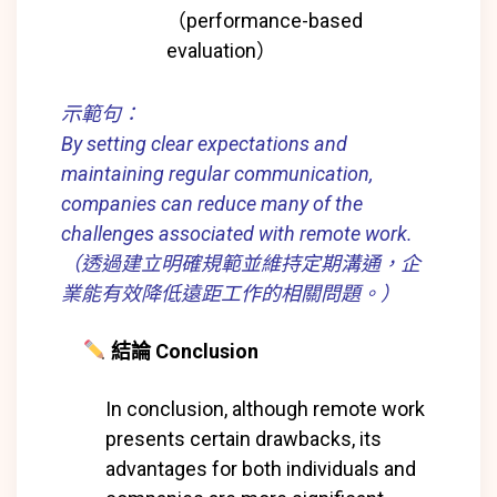
（performance-based
evaluation）
示範句：
By setting clear expectations and
maintaining regular communication,
companies can reduce many of the
challenges associated with remote work.
（透過建立明確規範並維持定期溝通，企
業能有效降低遠距工作的相關問題。）
結論 Conclusion
In conclusion, although remote work
presents certain drawbacks, its
advantages for both individuals and