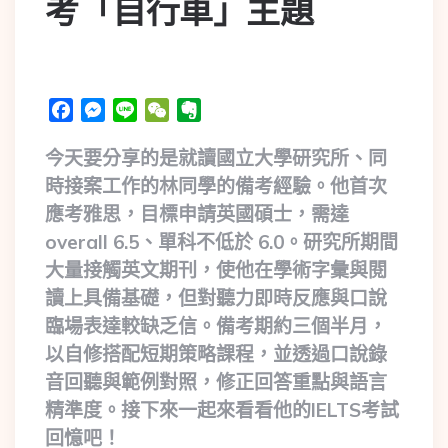
考「自行車」主題
Facebook
Messenger
Line
WeChat
Evernote
今天要分享的是就讀國立大學研究所、同
時接案工作的林同學的備考經驗。他首次
應考雅思，目標申請英國碩士，需達
overall 6.5、單科不低於 6.0。研究所期間
大量接觸英文期刊，使他在學術字彙與閱
讀上具備基礎，但對聽力即時反應與口說
臨場表達較缺乏信。備考期約三個半月，
以自修搭配短期策略課程，並透過口說錄
音回聽與範例對照，修正回答重點與語言
精準度。接下來一起來看看他的IELTS考試
回憶吧！