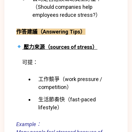
（Should companies help
employees reduce stress?）
作答建議（Answering Tips）
壓力來源（sources of stress）
可提：
工作競爭（work pressure /
competition）
生活節奏快（fast-paced
lifestyle）
Example：