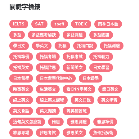
關鍵字標籤
IELTS
SAT
toefl
TOEIC
四季日本語
多益
多益應考秘訣
多益測驗
多益閱讀
學日文
學英文
托福
托福口說
托福測驗
托福準備
托福考場
托福考試
托福聽力
托福英文
托福雅思
新聞英文
日文學習
日本留學
日本留學代辦中心
日本遊學
時事英文
生活英文
看CNN學英文
節日英文
線上英文
線上英文課程
英文口說
英文學習
英文會話
英文閱讀
菁英補習班
這句英文怎麼說
雅思
雅思測驗
雅思準備
雅思考場
雅思考試
雅思英文
魚骨拆解術