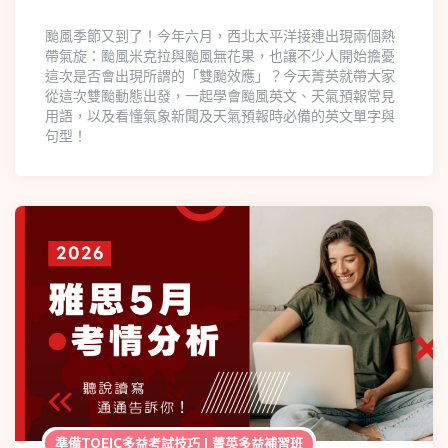
颱風季節又到了！今年六月，西北太平洋接連出現兩個熱
帶氣旋：颱風米克拉與颱風無花果，也讓不少人開始擔憂
這次是否會出現所謂的「雙颱效應」？今天菁英就帶大家
從這次雙颱動態出發，一起學會颱風英文、天氣預報常見
用語，以及看懂氣象新聞及天氣預報時必備的英文單字與
句型！
準備TOEIC多益考試技巧 | 菁英多益補習班