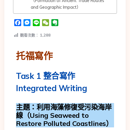
（Formation of Ancient Trade Routes
and Geographic Impact）
Facebook
Messenger
Line
WeChat
Evernote
觀看次數：
1,288
托福寫作
Task 1 整合寫作
Integrated Writing
主題：利用海藻修復受污染海岸
線（Using Seaweed to
Restore Polluted Coastlines）