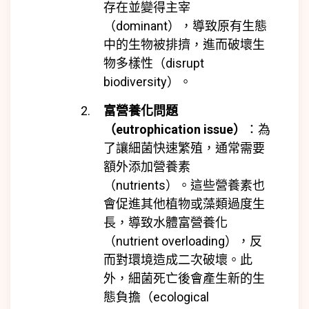
存在並變得
主宰
（dominant），導致原有生態
中的生物被排擠，進而破壞生
物多樣性（disrupt
biodiversity）。
富營養化問題
（eutrophication issue）
：為
了讓細菌快速繁殖，通常需要
額外添加
營養素
（nutrients）。這些營養素也
會促進其他植物或藻類過度生
長，導致水體富營養化
（nutrient overloading），反
而對環境造成二次破壞。此
外，細菌死亡後會產生新的生
態負擔（ecological