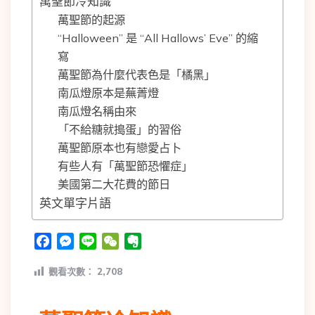
萬聖節冷知識
萬聖節的起源
“Halloween” 是 “All Hallows’ Eve” 的縮
寫
萬聖節為什麼代表色是「橘黑」
南瓜燈原本是蕪菁燈
南瓜燈名稱由來
「不給糖就搗蛋」的習俗
萬聖節原本也有戀愛占卜
有些人有「萬聖節恐懼症」
美國第二大花費的節日
英文單字片語
Facebook
Messenger
Line
WeChat
Evernote
觀看次數：
2,708