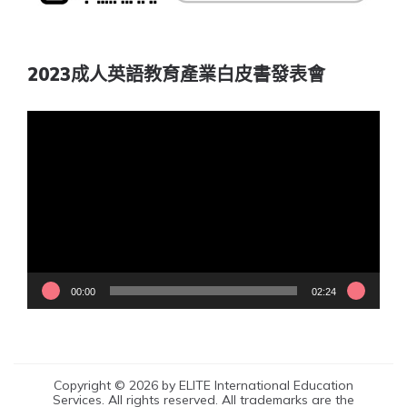
2023成人英語教育產業白皮書發表會
視
訊
播
放
器
00:00
02:24
Copyright © 2026 by ELITE International Education
Services. All rights reserved. All trademarks are the