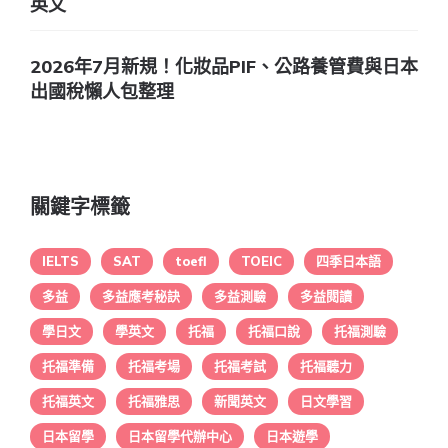
英文
2026年7月新規！化妝品PIF、公路養管費與日本
出國稅懶人包整理
關鍵字標籤
IELTS
SAT
toefl
TOEIC
四季日本語
多益
多益應考秘訣
多益測驗
多益閱讀
學日文
學英文
托福
托福口說
托福測驗
托福準備
托福考場
托福考試
托福聽力
托福英文
托福雅思
新聞英文
日文學習
日本留學
日本留學代辦中心
日本遊學