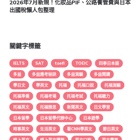
2026年7月新規！化妝品PIF、公路養管費與日本
出國稅懶人包整理
關鍵字標籤
IELTS
SAT
toefl
TOEIC
四季日本語
多益
多益應考秘訣
多益測驗
多益閱讀
學日文
學英文
托福
托福口說
托福測驗
托福準備
托福考場
托福考試
托福聽力
托福英文
托福雅思
新聞英文
日文學習
日本留學
日本留學代辦中心
日本遊學
時事英文
生活英文
看CNN學英文
節日英文
線上英文
線上英文課程
英文口說
英文學習