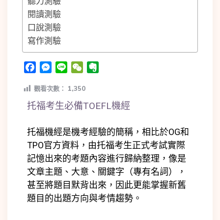
聽力測驗
閱讀測驗
口說測驗
寫作測驗
Facebook
Messenger
Line
WeChat
Evernote
觀看次數：
1,350
托福考生必備TOEFL機經
托福機經是機考經驗的簡稱，相比於OG和
TPO官方資料，由托福考生正式考試實際
記憶出來的考題內容進行歸納整理，像是
文章主題、大意、關鍵字（專有名詞），
甚至將題目默背出來，因此更能掌握新舊
題目的出題方向與考情趨勢。