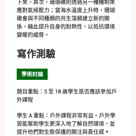
下來。其次，珊瑚礁則透過另一種機制來
應對氣候壓力；當海水溫度上升時，珊瑚
礁會與不同種類的共生藻類建立新的關
係，藉此提升自身的耐熱性，以抵抗環境
變暖的威脅。
寫作測驗
學術討論
題目重點：5 至 18 歲學生是否應該參加戶
外課程
學生 A 重點：
戶外課程非常有益。戶外學
習能幫助學生
更深入地了解自然環境
，並
提升他們對生態保護的
關注與責任感
。