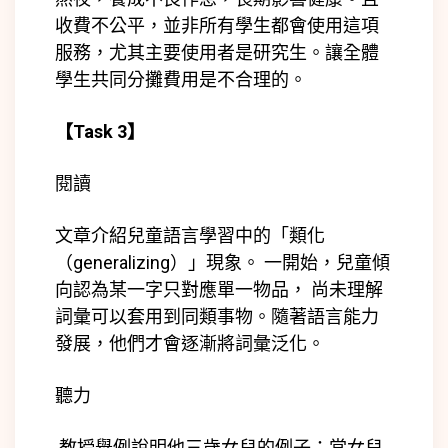
收費不公平，並非所有學生都會使用這項
服務，尤其主要使用者是研究生。讓全體
學生共同分攤費用是不合理的。
【
Task 3
】
閱讀
文章介紹
兒童語言學習中的「
類化
（generalizing）
」現象。
一開始，兒童傾
向認為某一字只對應單一物品， 尚未理解
詞彙可以套用到
同類事物
。隨著語言能力
發展，他們才會逐漸將詞彙泛化。
聽力
教授舉例說明他三歲女兒的例子：當女兒