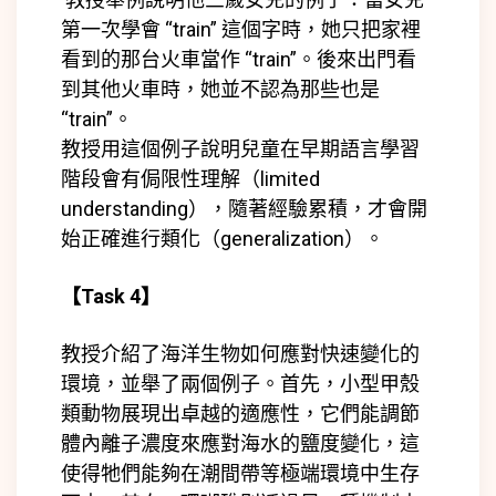
第一次學會 “train” 這個字時，她只把家裡
看到的那台火車當作 “train”。後來出門看
到其他火車時，她並不認為那些也是
“train”。
教授用這個例子說明兒童在早期語言學習
階段會有
侷限性理解（limited
understanding）
，
隨著經驗累積，才會開
始正確進行
類化（generalization）
。
【
Task 4
】
教授介紹了海洋生物如何應對快速變化的
環境，並舉了兩個例子。首先，小型甲殼
類動物展現出卓越的適應性，它們能調節
體內離子濃度來應對海水的鹽度變化，這
使得牠們能夠在潮間帶等極端環境中生存