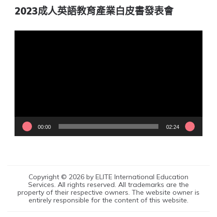
2023成人英語教育產業白皮書發表會
視
訊
播
放
器
00:00
02:24
Copyright © 2026 by ELITE International Education
Services. All rights reserved. All trademarks are the
property of their respective owners. The website owner is
entirely responsible for the content of this website.