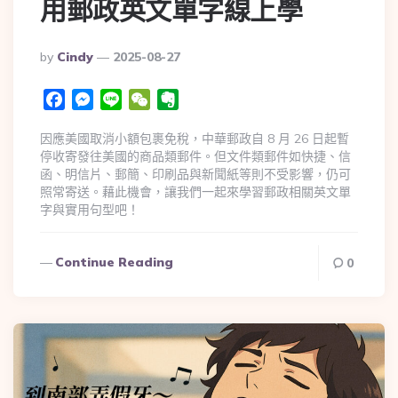
用郵政英文單字線上學
By
Cindy
2025-08-27
Facebook
Messenger
Line
WeChat
Evernote
因應美國取消小額包裹免稅，中華郵政自 8 月 26 日起暫
停收寄發往美國的商品類郵件。但文件類郵件如快捷、信
函、明信片、郵簡、印刷品與新聞紙等則不受影響，仍可
照常寄送。藉此機會，讓我們一起來學習郵政相關英文單
字與實用句型吧！
Continue Reading
0