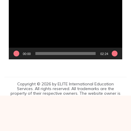
訊
播
放
器
00:00
02:24
Copyright © 2026 by ELITE International Education
Services. All rights reserved. All trademarks are the
property of their respective owners. The website owner is
entirely responsible for the content of this website.
菁英補習班
菁英Plus線上課程
多益考試準備
線上多益免費測驗
SAT模考班推薦