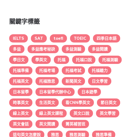
關鍵字標籤
IELTS
SAT
toefl
TOEIC
四季日本語
多益
多益應考秘訣
多益測驗
多益閱讀
學日文
學英文
托福
托福口說
托福測驗
托福準備
托福考場
托福考試
托福聽力
托福英文
托福雅思
新聞英文
日文學習
日本留學
日本留學代辦中心
日本遊學
時事英文
生活英文
看CNN學英文
節日英文
線上英文
線上英文課程
英文口說
英文學習
英文會話
英文閱讀
菁英補習班
這句英文怎麼說
雅思
雅思測驗
雅思準備