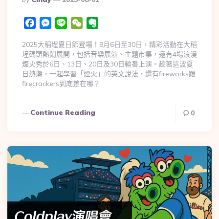
Facebook
Messenger
Line
WeChat
Evernote
2025大稻埕夏日節登場！8月6日至30日，精彩活動在大稻
埕碼頭熱鬧展開，包括音樂展演、主題市集，還有4場浪漫
煙火秀於6日、13日、20日及30日輪番上演。趁著這波夏
日熱潮，一起學習「煙火」的英文說法，還有fireworks跟
firecrackers到底差在哪？
Continue Reading
0