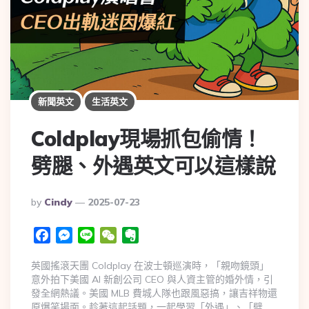
新聞英文
生活英文
Coldplay現場抓包偷情！
劈腿、外遇英文可以這樣說
By
Cindy
2025-07-23
Facebook
Messenger
Line
WeChat
Evernote
英國搖滾天團 Coldplay 在波士頓巡演時，「親吻鏡頭」
意外拍下美國 AI 新創公司 CEO 與人資主管的婚外情，引
發全網熱議。美國 MLB 費城人隊也跟風惡搞，讓吉祥物還
原爆笑場面。趁著這起話題，一起學習「外遇」、「劈