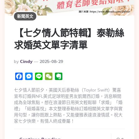
新聞英文
【七夕情人節特輯】泰勒絲
求婚英文單字清單
By
Cindy
2025-08-29
Facebook
Messenger
Line
WeChat
Evernote
七夕情人節前夕，美國天后泰勒絲（Taylor Swift）驚喜
宣布訂婚與NFL美式足球明星男友凱爾西訂婚，消息瞬間
成為全球焦點。想在浪漫節日用英文輕鬆聊「求婚」「婚
禮」「結婚喜悅」本文整理泰勒絲訂婚相關英文單字與實
用句型，讓你既跟上熱點，又能優雅表達浪漫情感。祝大
家七夕快樂，有情人終成眷屬！