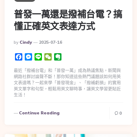
普發一萬還是撥補台電？搞
懂正確英文表達方式
By
Cindy
2025-07-16
Facebook
Messenger
Line
WeChat
Evernote
最近「撥補台電」和「普發一萬」成為熱議焦點，新聞與
網路社群討論聲不斷！那你知道這些熱門議題該如何用英
文表達嗎？一起來學「普發現金」、「撥補虧損」的實用
英文單字和句型，輕鬆用英文聊時事，讓英文學習更貼近
生活！
Continue Reading
0