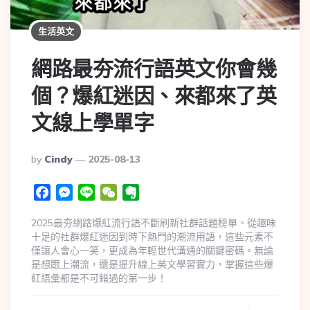
生活英文
網路最夯流行語英文你會幾
個？爆紅迷因、來都來了英
文線上學單字
By
Cindy
2025-08-13
Facebook
Messenger
Line
WeChat
Evernote
2025最夯網路爆紅流行語不斷刷新社群話題榜單。從趣味
十足的社群爆紅迷因到時下熱門的潮流用語，這些元素不
僅讓人會心一笑，更成為年輕世代溝通的關鍵密碼。無論
是想跟上潮流，還是提升線上英文學習實力，掌握這些爆
紅語彙都是不可錯過的第一步！