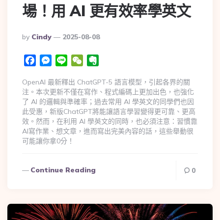
場！用 AI 更有效率學英文
By
Cindy
2025-08-08
Facebook
Messenger
Line
WeChat
Evernote
OpenAI 最新釋出 ChatGPT-5 語言模型，引起各界的關
注。本次更新不僅在寫作、程式編碼上更加出色，也強化
了 AI 的邏輯與準確率；過去常用 AI 學英文的同學們也因
此受惠，新版ChatGPT將能讓語言學習變得更可靠、更高
效。然而，在利用 AI 學英文的同時，也必須注意：習慣靠
AI寫作業、想文章，進而寫出完美內容的話，這些舉動很
可能讓你拿0分！
Continue Reading
0