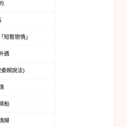
的
姦
「短暫戀情」
外遇
較委婉說法)
情
條船
情婦