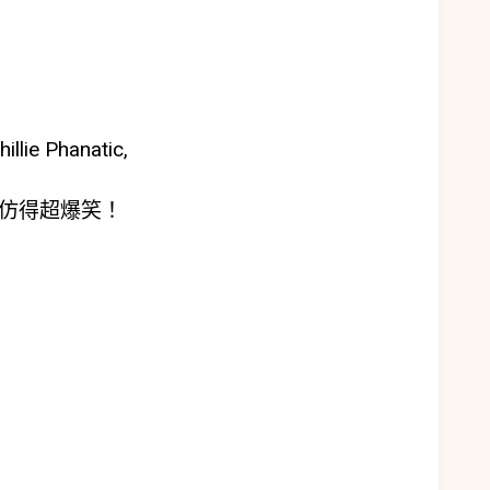
低
音
量。
illie Phanatic,
模仿得超爆笑！