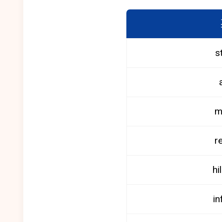
s
m
r
hi
in