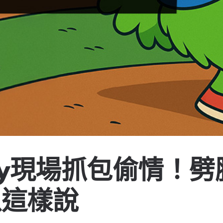
play現場抓包偷情！
以這樣說