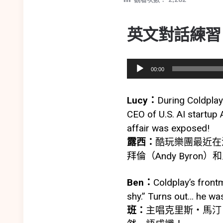
英文對話練習
音
00:00
訊
播
Lucy：
During Coldplay
放
CEO of U.S. AI startup 
器
affair was exposed!
露西：
酷玩樂團最近在波士
拜倫（Andy Byron
Ben：
Coldplay’s frontm
shy.” Turns out… he wa
班：
主唱克里斯・馬汀（