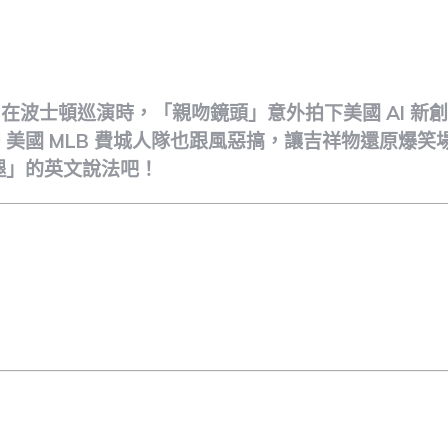
ote
ay 在波士頓巡演時，「親吻鏡頭」意外拍下美國 AI 新創
美國 MLB 費城人隊也跟風惡搞，讓吉祥物還原爆笑
腿」的英文說法吧！
ote