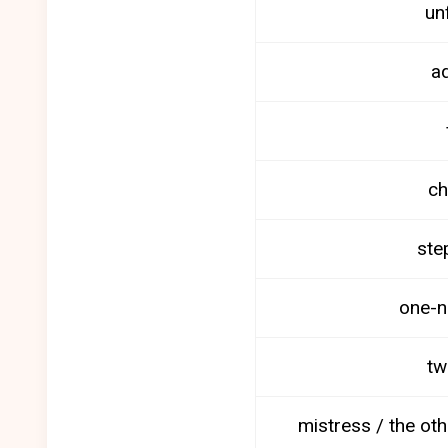
un
ad
ch
ste
one-n
tw
mistress / the ot