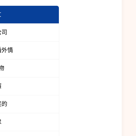
文
公司
婚外情
物
演
笑的
忠