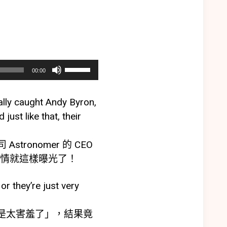
使
00:00
用
向
ally caught Andy Byron,
上/
ust like that, their
向
下
ronomer 的 CEO
鍵
果婚外情就這樣曝光了！
以
提
or they’re just very
高
或
，就是太害羞了」，結果竟
降