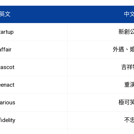
英文
中
tartup
新創
affair
外遇、
ascot
吉祥
eenact
重
larious
極可
fidelity
不