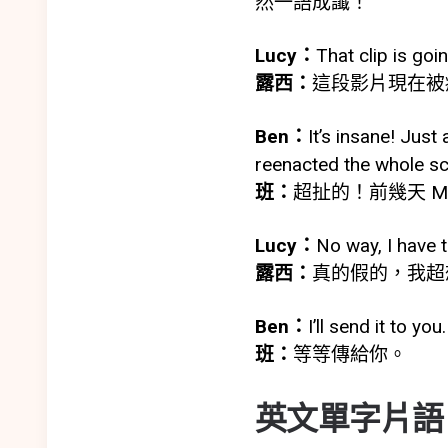
然一語成讖！
Lucy：
That clip is goin
露西：
這段影片現在被
Ben：
It’s insane! Just
reenacted the whole sce
班：
超扯的！前幾天 
Lucy：
No way, I have t
露西：
真的假的，我超
Ben：
I’ll send it to you.
班：
等等傳給你。
英文單字片語