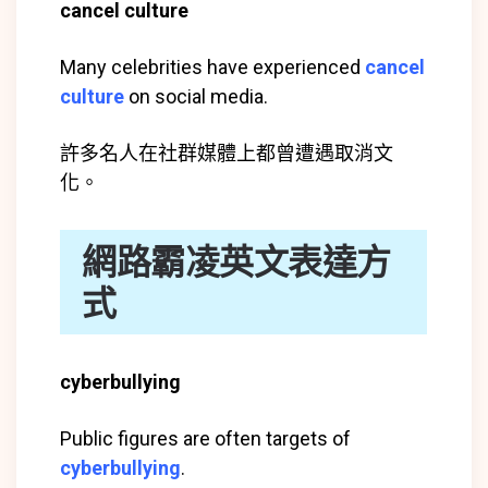
cancel culture
Many celebrities have experienced
cancel
culture
on social media.
許多名人在社群媒體上都曾遭遇取消文
化。
網路霸凌英文表達方
式
cyberbullying
Public figures are often targets of
cyberbullying
.