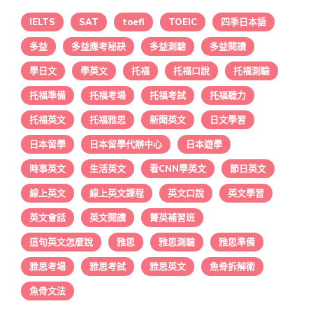
IELTS
SAT
toefl
TOEIC
四季日本語
多益
多益應考秘訣
多益測驗
多益閱讀
學日文
學英文
托福
托福口說
托福測驗
托福準備
托福考場
托福考試
托福聽力
托福英文
托福雅思
新聞英文
日文學習
日本留學
日本留學代辦中心
日本遊學
時事英文
生活英文
看CNN學英文
節日英文
線上英文
線上英文課程
英文口說
英文學習
英文會話
英文閱讀
菁英補習班
這句英文怎麼說
雅思
雅思測驗
雅思準備
雅思考場
雅思考試
雅思英文
魚骨拆解術
魚骨文法