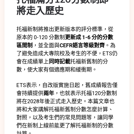
將走入歷史
托福新制將推出更新版本的評分標準，從
原本的 0-120 分數制
更新成 1-6 分的分數
區間制
，並全面與
CEFR語言等級對齊
。為
了避免造成大專院校及考生的不便，ETS仍
會在成績單上
同時記載
托福新舊制的分
數，使大家有個適應期和緩衝期。
ETS表示，自改版實施日起，舊成績報告僅
會持續提供
兩年
，也就表示托福120分數制
將在2028年後正式走入歷史。本篇文章也
將和大家講解托福新舊制分數怎麼計算、
對照，以及考生們的常見問題等，讓同學
們在新制上線前能更了解托福新制的分數
計算。