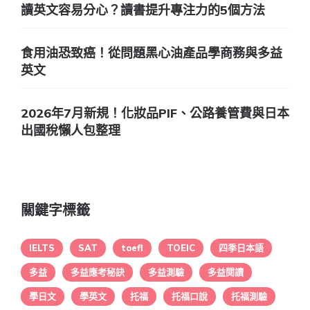
讀英文容易分心？讀書提升專注力的5個方法
食用油恐致癌！從問題黑心油產品學商務與多益
英文
2026年7月新規！化妝品PIF、公路養管費與日本
出國稅懶人包整理
關鍵字標籤
IELTS
SAT
toefl
TOEIC
四季日本語
多益
多益應考秘訣
多益測驗
多益閱讀
學日文
學英文
托福
托福口說
托福測驗