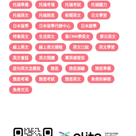
托福準備
托福考場
托福考試
托福聽力
托福英文
托福雅思
新聞英文
日文學習
日本留學
日本留學代辦中心
日本遊學
時事英文
生活英文
看CNN學英文
節日英文
線上英文
線上英文課程
英文口說
英文學習
英文會話
英文閱讀
菁英補習班
這句英文怎麼說
雅思
雅思測驗
雅思準備
雅思考場
雅思考試
雅思英文
魚骨拆解術
魚骨文法