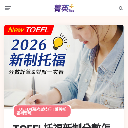
TOEFL托福考試技巧 | 菁英托
福補習班