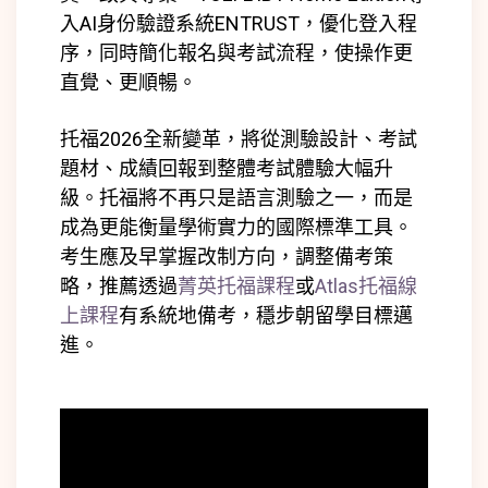
入AI身份驗證系統ENTRUST，優化登入程
序，同時簡化報名與考試流程，使操作更
直覺、更順暢。
托福2026全新變革，將從測驗設計、考試
題材、成績回報到整體考試體驗大幅升
級。托福將不再只是語言測驗之一，而是
成為更能衡量學術實力的國際標準工具。
考生應及早掌握改制方向，調整備考策
略，推薦透過
菁英托福課程
或
Atlas托福線
上課程
有系統地備考，穩步朝留學目標邁
進。