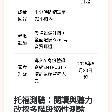
月起
成績
出分時間縮短至
回報
72小時內
考場設備升級，
考場
全面配備Koss高
體驗
音質耳機
導入AI身份驗證
2025年5
家考
系統ENTRUST、
月30日
升級
培訓遠端監考人
起
員
托福測驗：閱讀與聽力
改採多階段適性測驗