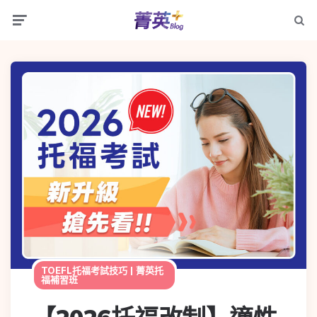
TOEFL托福考試技巧 | 菁英托
福補習班