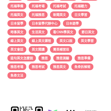
托福準備
托福考場
托福考試
托福聽力
托福英文
托福雅思
新聞英文
日文學習
日本留學
日本留學代辦中心
日本遊學
時事英文
生活英文
看CNN學英文
節日英文
線上英文
線上英文課程
英文口說
英文學習
英文會話
英文閱讀
菁英補習班
這句英文怎麼說
雅思
雅思測驗
雅思準備
雅思考場
雅思考試
雅思英文
魚骨拆解術
魚骨文法