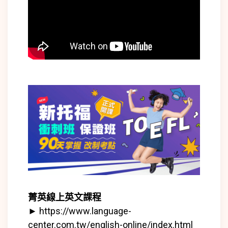
菁英線上英文課程
►
https://www.language-
center.com.tw/english-online/index.html