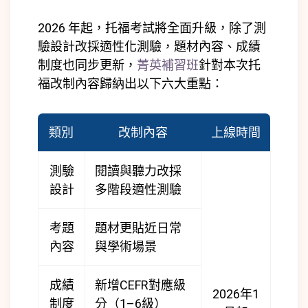
2026 年起，托福考試將全面升級，除了測
驗設計改採適性化測驗，題材內容、成績
制度也同步更新，
菁英補習班
針對本次托
福改制內容歸納出以下六大重點：
類別
改制內容
上線時間
測驗
閱讀與聽力改採
設計
多階段適性測驗
考題
題材更貼近日常
內容
與學術場景
成績
新增CEFR對應級
2026年1
制度
分（1–6級）