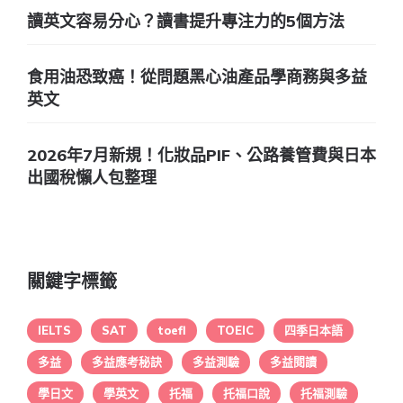
讀英文容易分心？讀書提升專注力的5個方法
食用油恐致癌！從問題黑心油產品學商務與多益
英文
2026年7月新規！化妝品PIF、公路養管費與日本
出國稅懶人包整理
關鍵字標籤
IELTS
SAT
toefl
TOEIC
四季日本語
多益
多益應考秘訣
多益測驗
多益閱讀
學日文
學英文
托福
托福口說
托福測驗