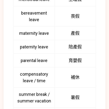
bereavement
喪假
leave
maternity leave
產假
paternity leave
陪產假
parental leave
育嬰假
compensatory
補休
leave / time
summer break /
暑假
summer vacation