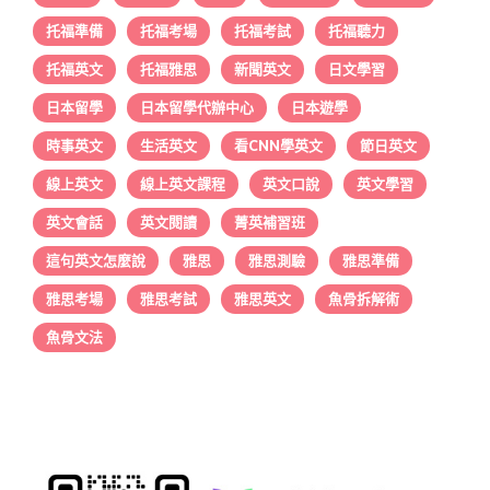
托福準備
托福考場
托福考試
托福聽力
托福英文
托福雅思
新聞英文
日文學習
日本留學
日本留學代辦中心
日本遊學
時事英文
生活英文
看CNN學英文
節日英文
線上英文
線上英文課程
英文口說
英文學習
英文會話
英文閱讀
菁英補習班
這句英文怎麼說
雅思
雅思測驗
雅思準備
雅思考場
雅思考試
雅思英文
魚骨拆解術
魚骨文法