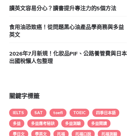
讀英文容易分心？讀書提升專注力的5個方法
食用油恐致癌！從問題黑心油產品學商務與多益
英文
2026年7月新規！化妝品PIF、公路養管費與日本
出國稅懶人包整理
關鍵字標籤
IELTS
SAT
toefl
TOEIC
四季日本語
多益
多益應考秘訣
多益測驗
多益閱讀
學日文
學英文
托福
托福口說
托福測驗