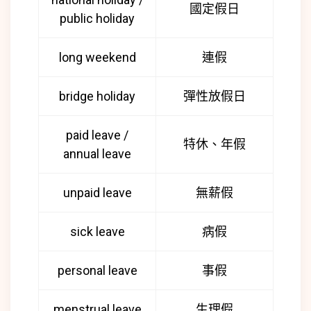
國定假日
public holiday
long weekend
連假
bridge holiday
彈性放假日
paid leave /
特休、年假
annual leave
unpaid leave
無薪假
sick leave
病假
personal leave
事假
menstrual leave
生理假