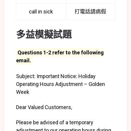
call in sick
打電話請病假
多益模擬試題
Questions 1-2 refer to the following
email.
Subject: Important Notice: Holiday
Operating Hours Adjustment – Golden
Week
Dear Valued Customers,
Please be advised of a temporary
adjustment to our operating hours during