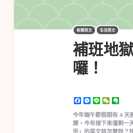
新聞英文
生活英文
補班地
囉！
Facebook
Messenger
Line
WeChat
Evern
今年端午節假期有 4 
課，今年接下來僅剩一天
班」的英文該怎麼說？