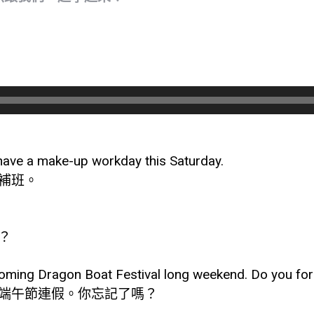
ote
have a make-up workday this Saturday.
補班。
？
oming Dragon Boat Festival long weekend. Do you for
端午節連假。你忘記了嗎？