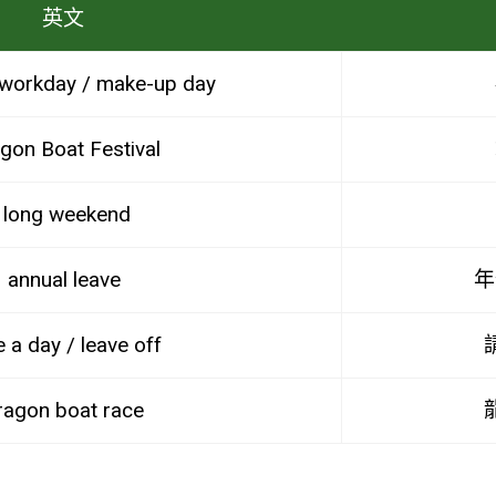
英文
workday / make-up day
gon Boat Festival
long weekend
annual leave
年
e a day / leave off
ragon boat race