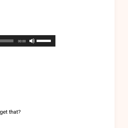
使
00:00
用
向
上/
向
下
鍵
以
提
高
get that?
或
降