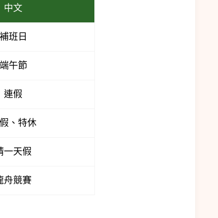
中文
補班日
端午節
連假
假、特休
請一天假
龍舟競賽