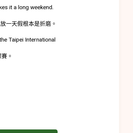
kes it a long weekend.
低
音
只放一天假根本是折磨。
量。
the Taipei International
標賽。