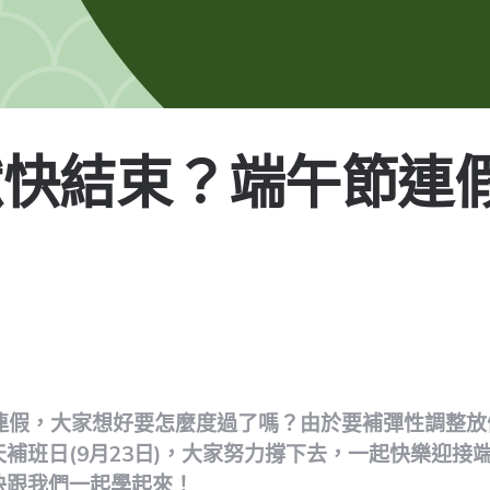
獄快結束？端午節連
ote
天連假，大家想好要怎麼度過了嗎？由於要補彈性調整
補班日(9月23日)，大家努力撐下去，一起快樂迎接
快跟我們一起學起來！