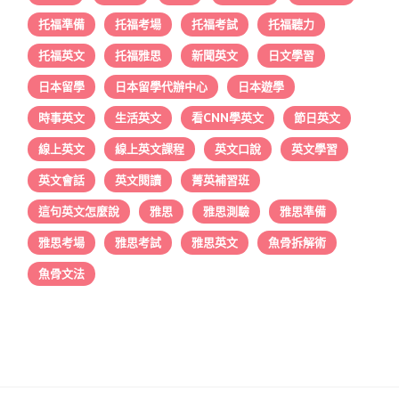
托福準備
托福考場
托福考試
托福聽力
托福英文
托福雅思
新聞英文
日文學習
日本留學
日本留學代辦中心
日本遊學
時事英文
生活英文
看CNN學英文
節日英文
線上英文
線上英文課程
英文口說
英文學習
英文會話
英文閱讀
菁英補習班
這句英文怎麼說
雅思
雅思測驗
雅思準備
雅思考場
雅思考試
雅思英文
魚骨拆解術
魚骨文法