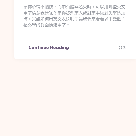
當你心情不暢快、心中有股無名火時，可以用哪些英文
單字清楚表達呢？當你嫉妒某人或對某事感到失望透頂
時，又該如何用英文表達呢？讓我們來看看以下幾個托
福必學的負面情緒單字。
Continue Reading
3