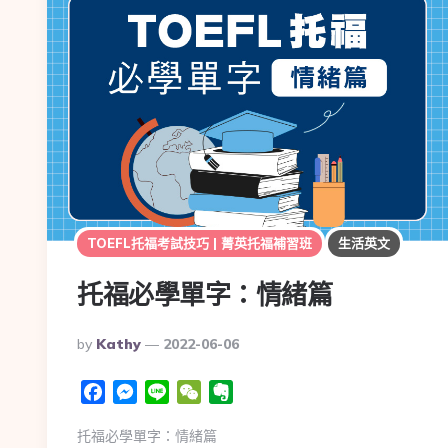
TOEFL托福考試技巧 | 菁英托福補習班
生活英文
托福必學單字：情緒篇
Posted
By
Kathy
2022-06-06
By
Facebook
Messenger
Line
WeChat
Evernote
托福必學單字：情緒篇