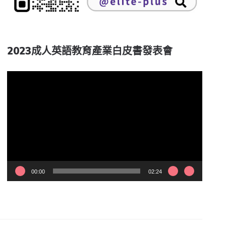
2023成人英語教育產業白皮書發表會
視
訊
播
放
器
00:00
02:24