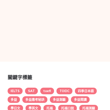
關鍵字標籤
IELTS
SAT
toefl
TOEIC
四季日本語
多益
多益應考秘訣
多益測驗
多益閱讀
學日文
學英文
托福
托福口說
托福測驗