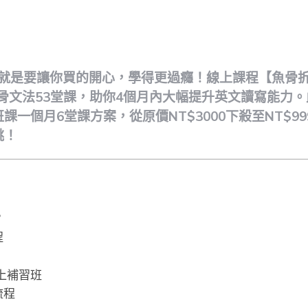
ote
銷，就是要讓你買的開心，學得更過癮！線上課程【魚骨
習魚骨文法53堂課，助你4個月內大幅提升英文讀寫能力
課一個月6堂課方案，從原價NT$3000下殺至NT$9
跳！
？
程
上補習班
流程