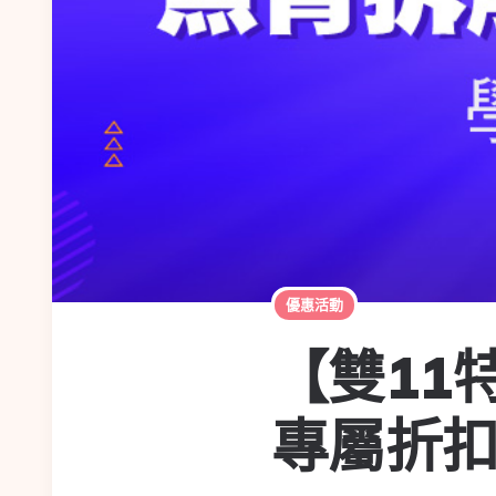
優惠活動
【雙11
專屬折