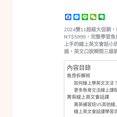
Facebook
Messenger
Line
WeChat
Evern
2024雙11超級大促
NT$5999，完整學
上手的線上英文會話小班
過，英文口說瞬間三級
內容目錄
魚骨拆解術
如何線上學英文文法
更多魚骨文法線上課
菁英線上英文會話課
菁英補習班VS其他線
線上英文會話課學習