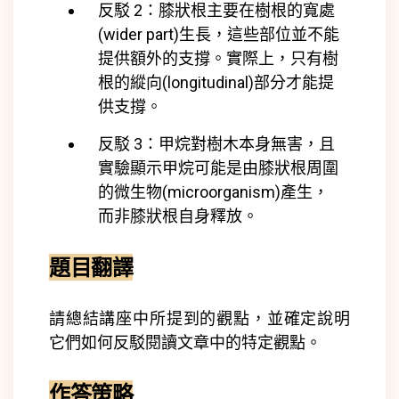
反駁 2：
膝狀根主要在樹根的寬處
(
wider part)
生長，這些部位並不能
提供額外的支撐。實際上，只有樹
根的縱向(
longitudinal)
部分才能提
供支撐。
反駁 3：
甲烷對樹木本身無害，且
實驗顯示甲烷可能是由膝狀根周圍
的微生物(
microorganism)
產生，
而非膝狀根自身釋放。
題目翻譯
請總結講座中所提到的觀點，並確定說明
它們如何反駁閱讀文章中的特定觀點。
作答策略