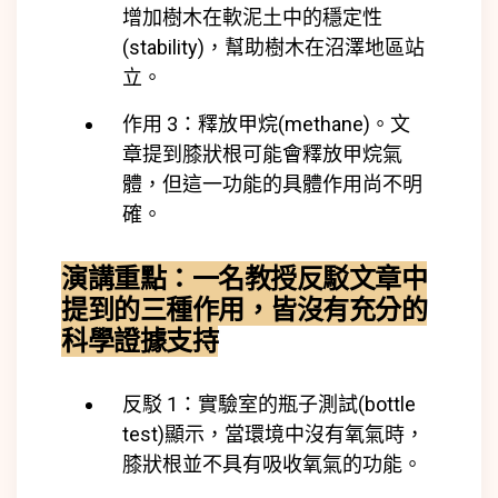
增加樹木在軟泥土中的穩定性
(
stability)
，幫助樹木在沼澤地區站
立。
作用 3：釋放甲烷(
methane)
。文
章提到膝狀根可能會釋放甲烷氣
體，但這一功能的具體作用尚不明
確。
演講重點：一名教授反駁文章中
提到的三種作用，皆沒有充分的
科學證據支持
反駁 1：
實驗室的瓶子測試(
bottle
test)
顯示，當環境中沒有氧氣時，
膝狀根並不具有吸收氧氣的功能。