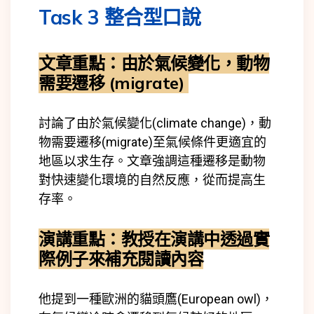
Task 3 整合型口說
文章重點
：由於氣候變化，動物
需要遷移 (migrate)
討論了由於氣候變化(
climate change)
，動
物需要遷移(
migrate)
至氣候條件更適宜的
地區以求生存。文章強調這種遷移是動物
對快速變化環境的自然反應，從而提高生
存率。
演講重點：
教授在演講中透過實
際例子來補充閱讀內容
他提到一種歐洲的貓頭鷹(
European owl)
，