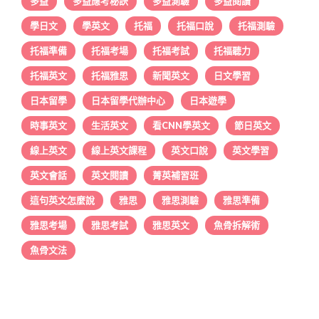
多益
多益應考秘訣
多益測驗
多益閱讀
學日文
學英文
托福
托福口說
托福測驗
托福準備
托福考場
托福考試
托福聽力
托福英文
托福雅思
新聞英文
日文學習
日本留學
日本留學代辦中心
日本遊學
時事英文
生活英文
看CNN學英文
節日英文
線上英文
線上英文課程
英文口說
英文學習
英文會話
英文閱讀
菁英補習班
這句英文怎麼說
雅思
雅思測驗
雅思準備
雅思考場
雅思考試
雅思英文
魚骨拆解術
魚骨文法