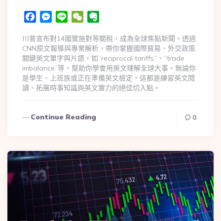
Facebook
Messenger
Line
WeChat
Evernote
川普宣布對14國實施對等關稅，成為全球焦點新聞。透過
CNN原文報導與專業解析，帶你掌握國際貿易、外交政策
關鍵英文單字與片語，如”reciprocal tariffs”、”trade
imbalance”等，幫助你學會用英文理解全球大事。無論你
是學生、上班族或正在準備英文檢定，這都是練習英文閱
讀、拓展時事知識與英文實力的絕佳切入點。
Continue Reading
0