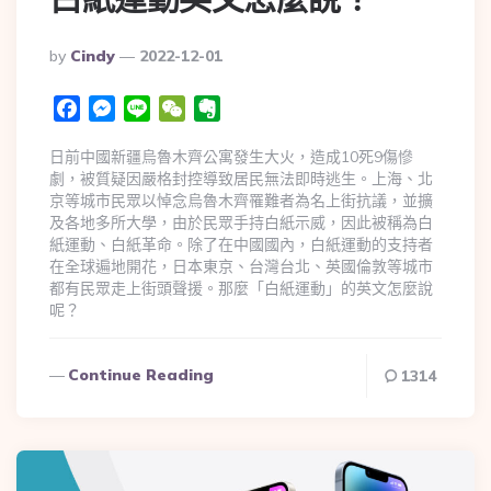
By
Cindy
2022-12-01
Facebook
Messenger
Line
WeChat
Evernote
日前中國新疆烏魯木齊公寓發生大火，造成10死9傷慘
劇，被質疑因嚴格封控導致居民無法即時逃生。上海、北
京等城市民眾以悼念烏魯木齊罹難者為名上街抗議，並擴
及各地多所大學，由於民眾手持白紙示威，因此被稱為白
紙運動、白紙革命。除了在中國國內，白紙運動的支持者
在全球遍地開花，日本東京、台灣台北、英國倫敦等城市
都有民眾走上街頭聲援。那麼「白紙運動」的英文怎麼說
呢？
Continue Reading
1314