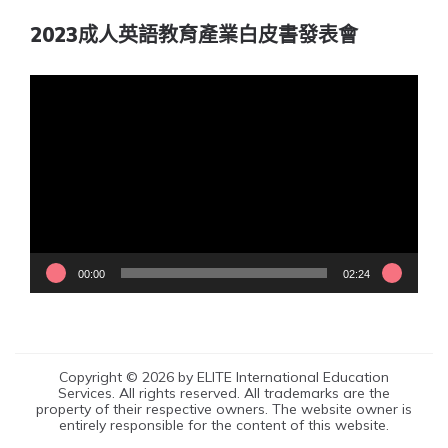
2023成人英語教育產業白皮書發表會
視
訊
播
放
器
00:00
02:24
Copyright © 2026 by ELITE International Education
Services. All rights reserved. All trademarks are the
property of their respective owners. The website owner is
entirely responsible for the content of this website.