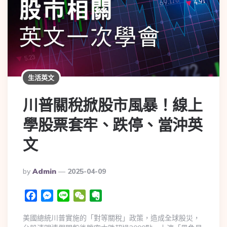
生活英文
川普關稅掀股市風暴！線上
學股票套牢、跌停、當沖英
文
By
Admin
2025-04-09
Facebook
Messenger
Line
WeChat
Evernote
美國總統川普實施的「對等關稅」政策，造成全球股災，