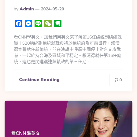
By
Admin
2024-05-20
Facebook
Messenger
Line
WeChat
Evernote
看CNN學英文，讓我們用英文來了解第16任總統副總統就
職！520總統副總統就職典禮於總統府及府前舉行，賴清
德宣誓就任新總統，並在演說中呼籲中國停止對台文攻武
嚇，一起維持台海及區域和平穩定。賴清德就任第16任總
統，這也是民進黨連續執政的第三任期。
Continue Reading
0