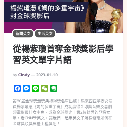
新聞英文
生活英文
從楊紫瓊首奪金球獎影后學
習英文單字片語
By
Cindy
2023-01-10
Facebook
Messenger
Line
WeChat
Evernote
第80屆金球獎頒獎典禮得獎名單出爐！馬來西亞華裔女演
員楊紫瓊憑《媽的多重宇宙》成功贏得金球獎音樂及喜劇
類電影最佳女主角，成為金球獎史上第2位封后的亞裔女
星。看CNN學英文，讓我們一起用英文了解楊紫瓊如何在
金球獎頒獎典禮上獲獎吧！