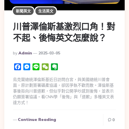
新聞英文
生活英文
川普澤倫斯基激烈口角！對
不起、後悔英文怎麼說？
By
Admin
2025-03-05
Facebook
Messenger
Line
WeChat
Evernote
烏克蘭總統澤倫斯基近日訪問白宮，與美國總統川普會
面，原計劃簽署礦產協議，卻因爭執不歡而散。澤倫斯基
事後拒向川普道歉，但似乎對公開爭吵感到後悔，並表示
仍願簽署協議。看CNN學「後悔」與「道歉」多種英文表
達方式！
Continue Reading
0