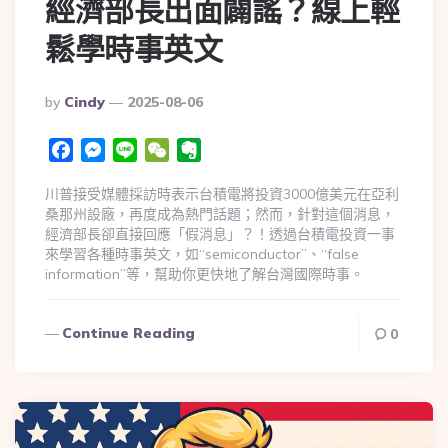
經濟部長出面闢謠？線上輕
鬆學時事英文
By
Cindy
2025-08-06
Facebook
Messenger
Line
WeChat
Evernote
川普接受媒體採訪時表示台積電將投資3000億美元在亞利
桑那州設廠，再度成為熱門話題；然而，針對這個消息，
經濟部長卻直接回應「假消息」？！透過台積電投資一事
來學習各種時事英文，如“semiconductor”、“false
information”等，幫助你更快地了解台灣國際時事。
Continue Reading
0