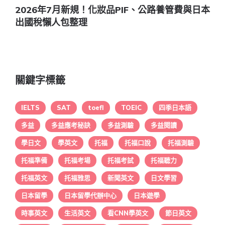
2026年7月新規！化妝品PIF、公路養管費與日本
出國稅懶人包整理
關鍵字標籤
IELTS
SAT
toefl
TOEIC
四季日本語
多益
多益應考秘訣
多益測驗
多益閱讀
學日文
學英文
托福
托福口說
托福測驗
托福準備
托福考場
托福考試
托福聽力
托福英文
托福雅思
新聞英文
日文學習
日本留學
日本留學代辦中心
日本遊學
時事英文
生活英文
看CNN學英文
節日英文