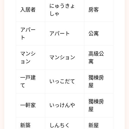
にゅうきょ
入居者
房客
しゃ
アパー
アパート
公寓
ト
マンシ
高級公
マンション
ョン
寓
一戸建
獨棟房
いっこだて
て
屋
獨棟房
一軒家
いっけんや
屋
新築
しんちく
新屋