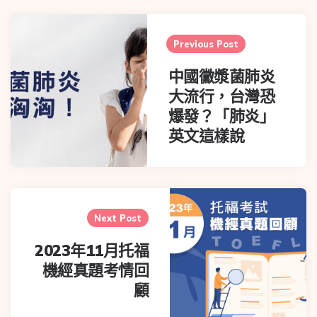
Previous Post
中國黴漿菌肺炎
大流行，台灣恐
爆發？「肺炎」
英文這樣說
Next Post
2023年11月托福
機經真題考情回
顧