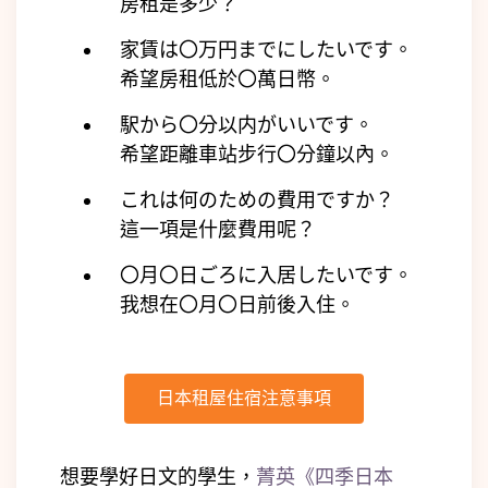
房租是多少？
家賃は〇万円までにしたいです。
希望房租低於〇萬日幣。
駅から〇分以内がいいです。
希望距離車站步行〇分鐘以內。
これは何のための費用ですか？
這一項是什麼費用呢？
〇月〇日ごろに入居したいです。
我想在〇月〇日前後入住。
日本租屋住宿注意事項
想要學好日文的學生，
菁英《四季日本