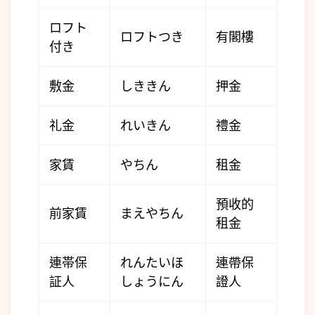
ロフト
ロフトつき
有閣樓
付き
敷金
しききん
押金
礼金
れいきん
禮金
家賃
やちん
租金
預收的
前家賃
まえやちん
租金
連帯保
れんたいほ
連帶保
証人
しょうにん
證人