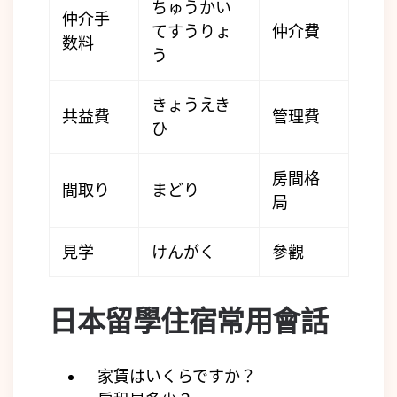
ちゅうかい
仲介手
てすうりょ
仲介費
数料
う
きょうえき
共益費
管理費
ひ
房間格
間取り
まどり
局
見学
けんがく
參觀
日本留學住宿常用會話
家賃はいくらですか？