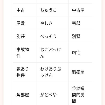
中古
ちゅうこ
中古屋
屋敷
やしき
宅邸
別荘
べっそう
別墅
事故物
じこぶっけ
凶宅
件
ん
訳あり
わけありぶ
瑕疵屋
物件
っけん
位於邊
角部屋
かどべや
間的房
間