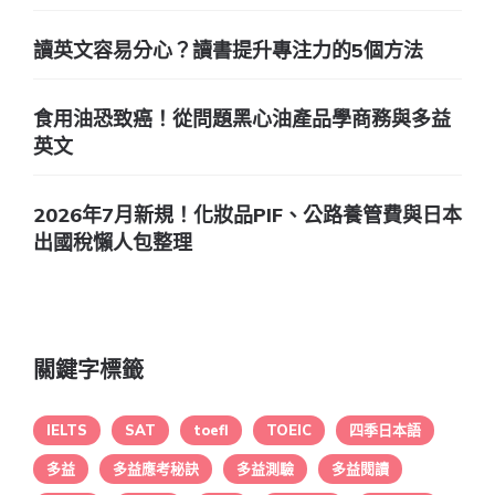
讀英文容易分心？讀書提升專注力的5個方法
食用油恐致癌！從問題黑心油產品學商務與多益
英文
2026年7月新規！化妝品PIF、公路養管費與日本
出國稅懶人包整理
關鍵字標籤
IELTS
SAT
toefl
TOEIC
四季日本語
多益
多益應考秘訣
多益測驗
多益閱讀