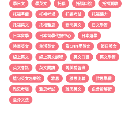
學日文
學英文
托福
托福口說
托福測驗
托福準備
托福考場
托福考試
托福聽力
托福英文
托福雅思
新聞英文
日文學習
日本留學
日本留學代辦中心
日本遊學
時事英文
生活英文
看CNN學英文
節日英文
線上英文
線上英文課程
英文口說
英文學習
英文會話
英文閱讀
菁英補習班
這句英文怎麼說
雅思
雅思測驗
雅思準備
雅思考場
雅思考試
雅思英文
魚骨拆解術
魚骨文法