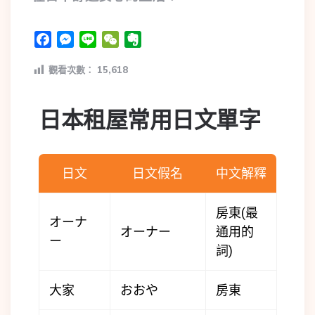
Facebook
Messenger
Line
WeChat
Evernote
觀看次數：
15,618
日本租屋常用日文單字
日文
日文假名
中文解釋
房東(最
オーナ
オーナー
通用的
ー
詞)
大家
おおや
房東