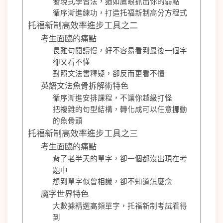
發現式學習法，猶如鷹眼抓出你的弱點
循序漸進練功，打造托福新制高分方程式
托福新制高效率進步工具之二
考生面臨的痛點
長難句閱讀慢，好不容易看到最後一個字
卻又看不懂
對照文法書釋疑，卻反而更看不懂
英語文法魚骨拆解術特色
循序漸進安排課程，不讓你越級打怪
把複雜的句型結構，轉化成可以任意挪動
的魚骨頭
托福新制高效率進步工具之三
考生面臨的痛點
背了老半天的單字，卻一個都沒出現在考
題中
想到單字似曾相識，卻不知道怎麼念
魔字世界特色
大數據精選高頻單字，托福新制考試看得
到