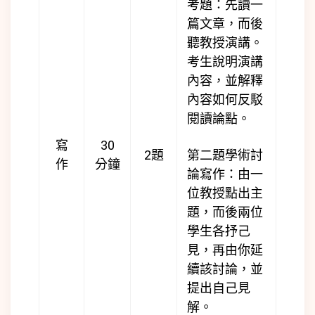
考題：先讀一
篇文章，而後
聽教授演講。
考生說明演講
內容，並解釋
內容如何反駁
閱讀論點。
寫
30
2題
第二題學術討
作
分鐘
論寫作：由一
位教授點出主
題，而後兩位
學生各抒己
見，再由你延
續該討論，並
提出自己見
解。