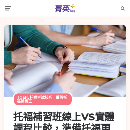
TOEFL托福考試技巧 | 菁英托
福補習班
托福補習班線上VS實體
課程比較，準備托福更