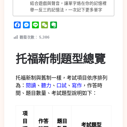
結合遊戲與聲音，讓單字烙在你的記憶裡
舉一反三的記憶法，一次記下更多單字
Facebook
Messenger
Line
WeChat
Evernote
觀看次數：
5,386
托福新制題型總覽
托福新制與舊制一樣，考試項目依序排列
為：
閱讀
、
聽力
、
口試
、
寫作
，作答時
間、題目數量、考試題型說明如下：
項
目
作答
題目
考試題型