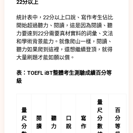
22分以上
統計表中，22分以上口說、寫作考生佔比
開始超過聽力、閱讀，這是因為閱讀、聽
力要達到22分需要真材實料的詞彙、文法
和學術背景能力。就像爬山一樣，閱讀、
聽力如果爬到這裡，還想繼續登頂，就得
大量刷題才能如願以償。
表：TOEFL iBT
整體考生測驗成績百分等
級
量
量
尺
百
尺
閱
聽
口
寫
分
分
分
讀
力
說
作
數
等