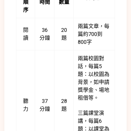
順
時間
數量
序
兩篇文章，每
閱
36
20
篇約700到
讀
分鐘
題
800字
兩篇校園對
話，每篇5
題：以校園為
背景，如申請
獎學金、場地
租借等。
聽
37
28
力
分鐘
題
三篇課堂演
講，每篇6
題：以課堂為