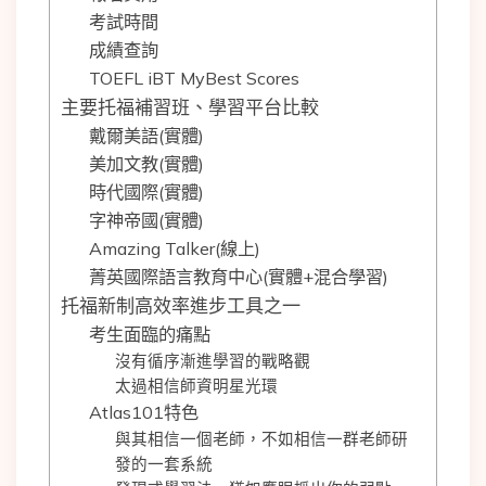
考試時間
成績查詢
TOEFL iBT MyBest Scores
主要托福補習班、學習平台比較
戴爾美語(實體)
美加文教(實體)
時代國際(實體)
字神帝國(實體)
Amazing Talker(線上)
菁英國際語言教育中心(實體+混合學習)
托福新制高效率進步工具之一
考生面臨的痛點
沒有循序漸進學習的戰略觀
太過相信師資明星光環
Atlas101特色
與其相信一個老師，不如相信一群老師研
發的一套系統