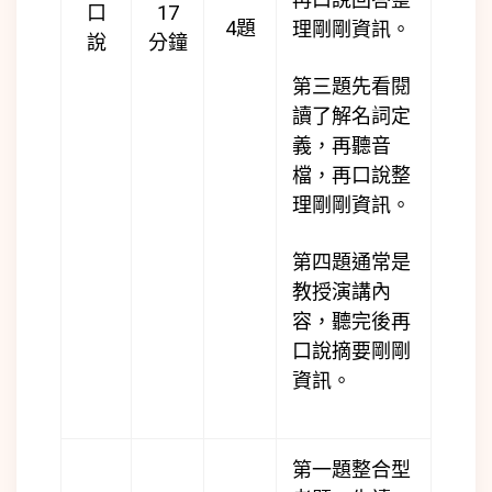
口
17
4題
理剛剛資訊。
說
分鐘
第三題先看閱
讀了解名詞定
義，再聽音
檔，再口說整
理剛剛資訊。
第四題通常是
教授演講內
容，聽完後再
口說摘要剛剛
資訊。
第一題整合型