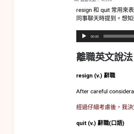
resign 和 qui
同事聊天時提到。想知
音
00:00
訊
播
離職英文說法
放
器
resign (v.) 辭職
After careful considerat
經過仔細考慮後，我決
quit (v.) 辭職(口語)