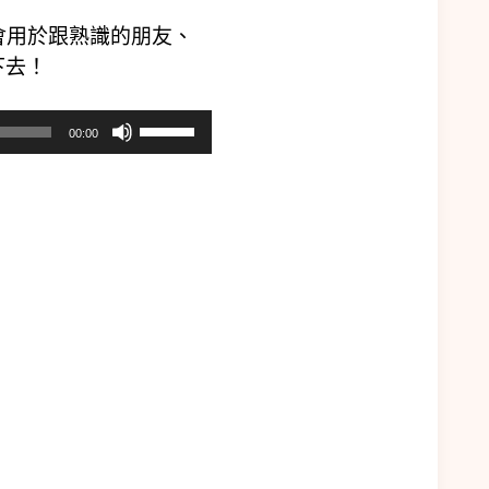
比較會用於跟熟識的朋友、
下去！
使
00:00
用
向
上/
向
下
鍵
以
提
高
或
降