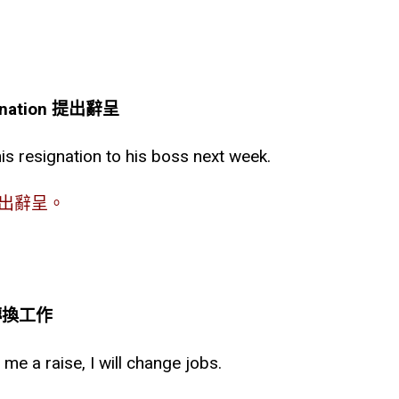
signation 提出辭呈
is resignation to his boss next week.
出辭呈。
s 轉換工作
me a raise, I will change jobs.