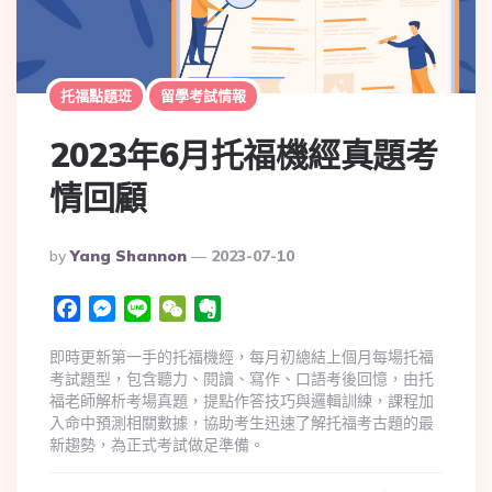
托福點題班
留學考試情報
2023年6月托福機經真題考
情回顧
By
Yang Shannon
2023-07-10
Facebook
Messenger
Line
WeChat
Evernote
即時更新第一手的托福機經，每月初總結上個月每場托福
考試題型，包含聽力、閱讀、寫作、口語考後回憶，由托
福老師解析考場真題，提點作答技巧與邏輯訓練，課程加
入命中預測相關數據，協助考生迅速了解托福考古題的最
新趨勢，為正式考試做足準備。