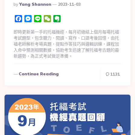
By
Yang Shannon
2023-11-03
Facebook
Messenger
Line
WeChat
Evernote
即時更新第一手的托福機經，每月初總結上個月每場托福
考試題型，包含聽力、閱讀、寫作、口語考後回憶，由托
福老師解析考場真題，提點作答技巧與邏輯訓練，課程加
入命中預測相關數據，協助考生迅速了解托福考古題的最
新趨勢，為正式考試做足準備。
Continue Reading
1131