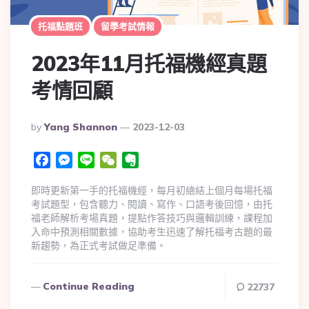
托福點題班
留學考試情報
2023年11月托福機經真題
考情回顧
By
Yang Shannon
2023-12-03
Facebook
Messenger
Line
WeChat
Evernote
即時更新第一手的托福機經，每月初總結上個月每場托福
考試題型，包含聽力、閱讀、寫作、口語考後回憶，由托
福老師解析考場真題，提點作答技巧與邏輯訓練，課程加
入命中預測相關數據，協助考生迅速了解托福考古題的最
新趨勢，為正式考試做足準備。
Continue Reading
22737