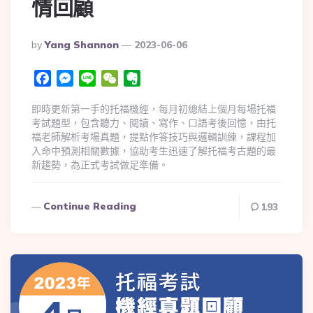
情回顧
By
Yang Shannon
2023-06-06
Facebook
Messenger
Line
WeChat
Evernote
即時更新第一手的托福機經，每月初總結上個月每場托福
考試題型，包含聽力、閱讀、寫作、口語考後回憶，由托
福老師解析考場真題，提點作答技巧與邏輯訓練，課程加
入命中預測相關數據，協助考生迅速了解托福考古題的最
新趨勢，為正式考試做足準備。
Continue Reading
193