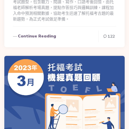
考試題型，包含聽力、閱讀、寫作、口語考後回憶，由托
福老師解析考場真題，提點作答技巧與邏輯訓練，課程加
入命中預測相關數據，協助考生迅速了解托福考古題的最
新趨勢，為正式考試做足準備。
Continue Reading
122