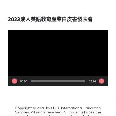
2023成人英語教育產業白皮書發表會
視
訊
播
放
器
00:00
02:24
Copyright © 2026 by ELITE International Education
Services. All rights reserved. All trademarks are the