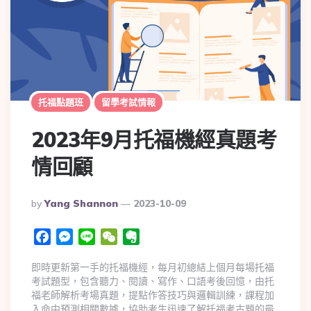
托福點題班
留學考試情報
2023年9月托福機經真題考
情回顧
By
Yang Shannon
2023-10-09
Facebook
Messenger
Line
WeChat
Evernote
即時更新第一手的托福機經，每月初總結上個月每場托福
考試題型，包含聽力、閱讀、寫作、口語考後回憶，由托
福老師解析考場真題，提點作答技巧與邏輯訓練，課程加
入命中預測相關數據，協助考生迅速了解托福考古題的最