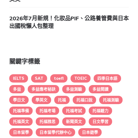
2026年7月新規！化妝品PIF、公路養管費與日本
出國稅懶人包整理
關鍵字標籤
IELTS
SAT
toefl
TOEIC
四季日本語
多益
多益應考秘訣
多益測驗
多益閱讀
學日文
學英文
托福
托福口說
托福測驗
托福準備
托福考場
托福考試
托福聽力
托福英文
托福雅思
新聞英文
日文學習
日本留學
日本留學代辦中心
日本遊學