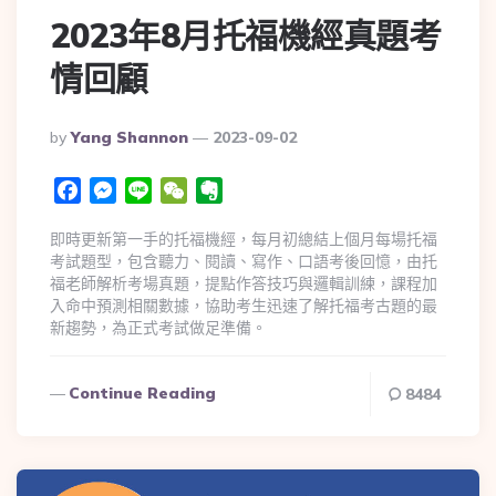
2023年8月托福機經真題考
情回顧
By
Yang Shannon
2023-09-02
Facebook
Messenger
Line
WeChat
Evernote
即時更新第一手的托福機經，每月初總結上個月每場托福
考試題型，包含聽力、閱讀、寫作、口語考後回憶，由托
福老師解析考場真題，提點作答技巧與邏輯訓練，課程加
入命中預測相關數據，協助考生迅速了解托福考古題的最
新趨勢，為正式考試做足準備。
Continue Reading
8484