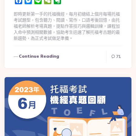
Facebook
Messenger
Line
WeChat
Evernote
即時更新第一手的托福機經，每月初總結上個月每場托福
考試題型，包含聽力、閱讀、寫作、口語考後回憶，由托
福老師解析考場真題，提點作答技巧與邏輯訓練，課程加
入命中預測相關數據，協助考生迅速了解托福考古題的最
新趨勢，為正式考試做足準備。
Continue Reading
71