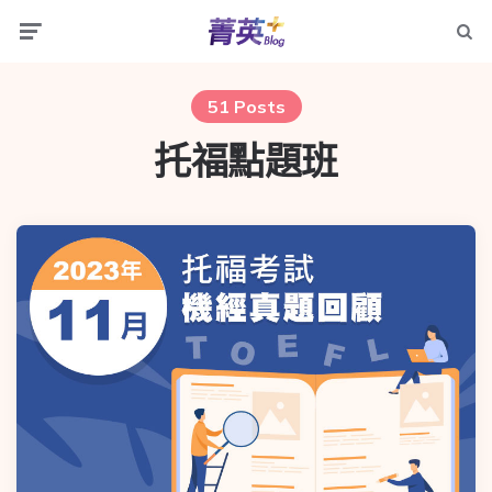
51 Posts
托福點題班