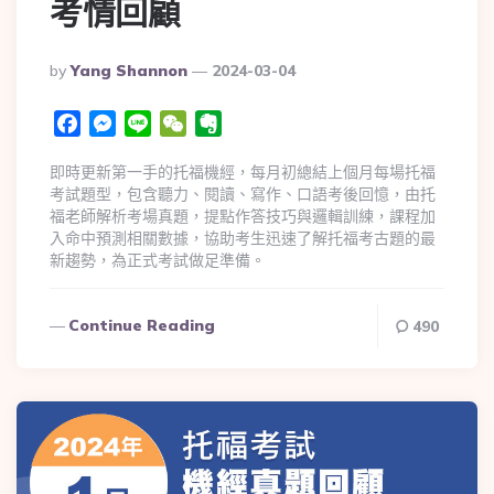
考情回顧
By
Yang Shannon
2024-03-04
Facebook
Messenger
Line
WeChat
Evernote
即時更新第一手的托福機經，每月初總結上個月每場托福
考試題型，包含聽力、閱讀、寫作、口語考後回憶，由托
福老師解析考場真題，提點作答技巧與邏輯訓練，課程加
入命中預測相關數據，協助考生迅速了解托福考古題的最
新趨勢，為正式考試做足準備。
Continue Reading
490