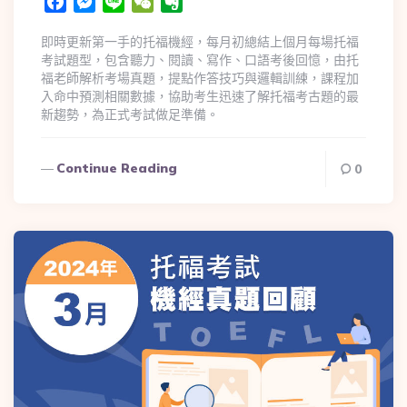
Facebook
Messenger
Line
WeChat
Evernote
即時更新第一手的托福機經，每月初總結上個月每場托福
考試題型，包含聽力、閱讀、寫作、口語考後回憶，由托
福老師解析考場真題，提點作答技巧與邏輯訓練，課程加
入命中預測相關數據，協助考生迅速了解托福考古題的最
新趨勢，為正式考試做足準備。
Continue Reading
0