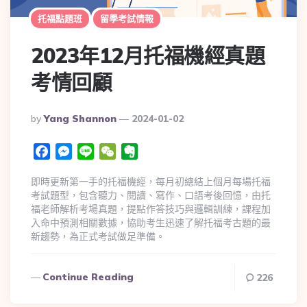
托福點題班
留學考試情報
2023年12月托福機經真題
考情回顧
By
Yang Shannon
2024-01-02
Facebook
Messenger
Line
WeChat
Evernote
即時更新第一手的托福機經，每月初總結上個月每場托福
考試題型，包含聽力、閱讀、寫作、口語考後回憶，由托
福老師解析考場真題，提點作答技巧與邏輯訓練，課程加
入命中預測相關數據，協助考生迅速了解托福考古題的最
新趨勢，為正式考試做足準備。
Continue Reading
226