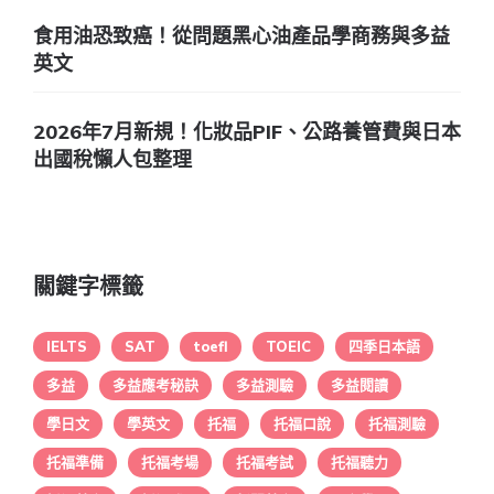
食用油恐致癌！從問題黑心油產品學商務與多益
英文
2026年7月新規！化妝品PIF、公路養管費與日本
出國稅懶人包整理
關鍵字標籤
IELTS
SAT
toefl
TOEIC
四季日本語
多益
多益應考秘訣
多益測驗
多益閱讀
學日文
學英文
托福
托福口說
托福測驗
托福準備
托福考場
托福考試
托福聽力