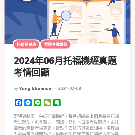
托福點題班
留學考試情報
2024年06月托福機經真題
考情回顧
By
Yang Shannon
2024-07-08
Facebook
Messenger
Line
WeChat
Evernote
即時更新第一手的托福機經，每月初總結上個月每場托福
考試題型，包含聽力、閱讀、寫作、口語考後回憶，由托
福老師解析考場真題，提點作答技巧與邏輯訓練，課程加
入命中預測相關數據，協助考生迅速了解托福考古題的最