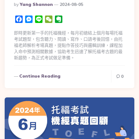
By
Yang Shannon
2024-08-05
Facebook
Messenger
Line
WeChat
Evernote
即時更新第一手的托福機經，每月初總結上個月每場托福
考試題型，包含聽力、閱讀、寫作、口語考後回憶，由托
福老師解析考場真題，提點作答技巧與邏輯訓練，課程加
入命中預測相關數據，協助考生迅速了解托福考古題的最
新趨勢，為正式考試做足準備。
Continue Reading
0