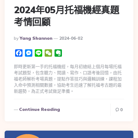
2024年05月托福機經真題
考情回顧
By
Yang Shannon
2024-06-02
Facebook
Messenger
Line
WeChat
Evernote
即時更新第一手的托福機經，每月初總結上個月每場托福
考試題型，包含聽力、閱讀、寫作、口語考後回憶，由托
福老師解析考場真題，提點作答技巧與邏輯訓練，課程加
入命中預測相關數據，協助考生迅速了解托福考古題的最
新趨勢，為正式考試做足準備。
Continue Reading
0