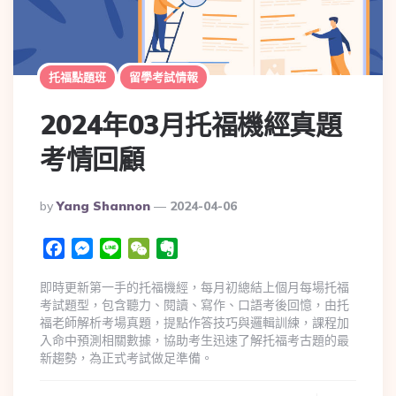
托福點題班
留學考試情報
2024年03月托福機經真題
考情回顧
By
Yang Shannon
2024-04-06
Facebook
Messenger
Line
WeChat
Evernote
即時更新第一手的托福機經，每月初總結上個月每場托福
考試題型，包含聽力、閱讀、寫作、口語考後回憶，由托
福老師解析考場真題，提點作答技巧與邏輯訓練，課程加
入命中預測相關數據，協助考生迅速了解托福考古題的最
新趨勢，為正式考試做足準備。