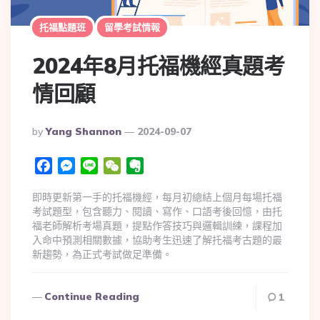
托福點題班
留學考試情報
2024年8月托福機經真題考
情回顧
By
Yang Shannon
2024-09-07
Facebook
Messenger
Line
WeChat
Evernote
即時更新第一手的托福機經，每月初總結上個月每場托福
考試題型，包含聽力、閱讀、寫作、口語考後回憶，由托
福老師解析考場真題，提點作答技巧與邏輯訓練，課程加
入命中預測相關數據，協助考生迅速了解托福考古題的最
新趨勢，為正式考試做足準備。
Continue Reading
1