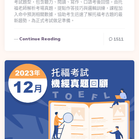
考試題型，包含聽力、閱讀、寫作、口語考後回憶，由托
福老師解析考場真題，提點作答技巧與邏輯訓練，課程加
入命中預測相關數據，協助考生迅速了解托福考古題的最
新趨勢，為正式考試做足準備。
Continue Reading
1511