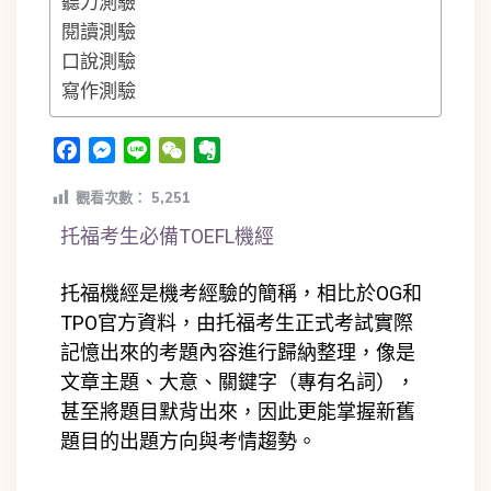
聽力測驗
閱讀測驗
口說測驗
寫作測驗
Facebook
Messenger
Line
WeChat
Evernote
觀看次數：
5,251
托福考生必備TOEFL機經
托福機經是機考經驗的簡稱，相比於OG和
TPO官方資料，由托福考生正式考試實際
記憶出來的考題內容進行歸納整理，像是
文章主題、大意、關鍵字（專有名詞），
甚至將題目默背出來，因此更能掌握新舊
題目的出題方向與考情趨勢。