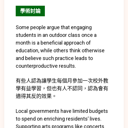
學術討論
Some people argue that engaging
students in an outdoor class once a
month is a beneficial approach of
education, while others think otherwise
and believe such practice leads to
counterproductive results.
有些人認為讓學生每個月參加一次校外教
學有益學習，但也有人不認同，認為會有
適得其反的效果。
Local governments have limited budgets
to spend on enriching residents’ lives.
Supporting arts programs like concerts