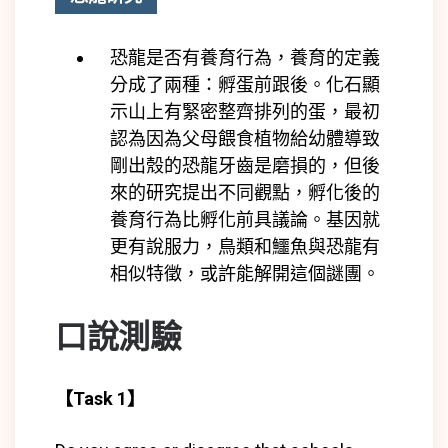
恐龍是否有養育行為，養育的定義
分成了兩種：孵蛋前跟後。化石顯
示山上有緊密整齊排列的蛋，最初
認為因為父母餵食植物給幼體導致
剛出殼的恐龍牙齒是磨損的，但後
來的研究提出不同觀點，孵化後的
養育行為比孵化前具議論。基因就
更有說服力，鳥類和鱷魚與恐龍有
相似特徵，或許能解開這個謎團。
口說測驗
【Task 1】