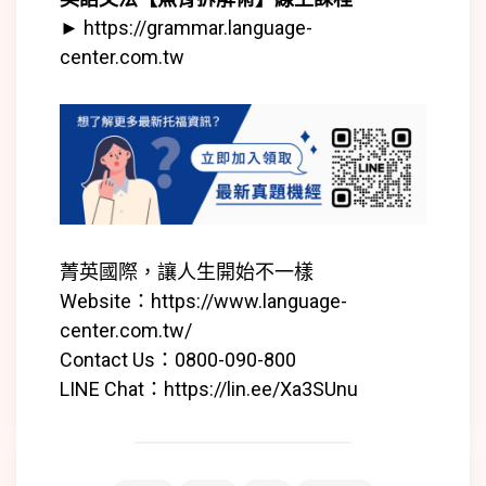
►
https://grammar.language-
center.com.tw
菁英國際，讓人生開始不一樣
Website：
https://www.language-
center.com.tw/
Contact Us：0800-090-800
LINE Chat：
https://lin.ee/Xa3SUnu