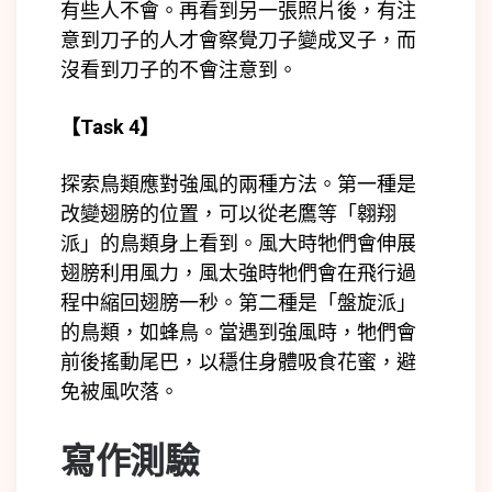
有些人不會。再看到另一張照片後，有注
意到刀子的人才會察覺刀子變成叉子，而
沒看到刀子的不會注意到。
【
Task 4
】
探索鳥類應對強風的兩種方法。第一種是
改變翅膀的位置，可以從老鷹等「翱翔
派」的鳥類身上看到。風大時牠們會伸展
翅膀利用風力，風太強時牠們會在飛行過
程中縮回翅膀一秒。第二種是「盤旋派」
的鳥類，如蜂鳥。當遇到強風時，牠們會
前後搖動尾巴，以穩住身體吸食花蜜，避
免被風吹落。
寫作測驗