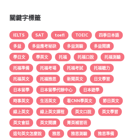
關鍵字標籤
IELTS
SAT
toefl
TOEIC
四季日本語
多益
多益應考秘訣
多益測驗
多益閱讀
學日文
學英文
托福
托福口說
托福測驗
托福準備
托福考場
托福考試
托福聽力
托福英文
托福雅思
新聞英文
日文學習
日本留學
日本留學代辦中心
日本遊學
時事英文
生活英文
看CNN學英文
節日英文
線上英文
線上英文課程
英文口說
英文學習
英文會話
英文閱讀
菁英補習班
這句英文怎麼說
雅思
雅思測驗
雅思準備