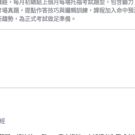
機經，每月初總結上個月每場托福考試題型，包含聽力
考場真題，提點作答技巧與邏輯訓練，課程加入命中預
新趨勢，為正式考試做足準備。
ote
機經