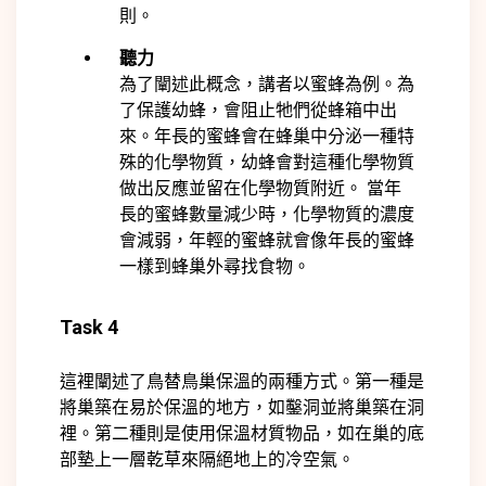
則。
聽力
為了闡述此概念，講者以蜜蜂為例。為
了保護幼蜂，會阻止牠們從蜂箱中出
來。年長的蜜蜂會在蜂巢中分泌一種特
殊的化學物質，幼蜂會對這種化學物質
做出反應並留在化學物質附近。 當年
長的蜜蜂數量減少時，化學物質的濃度
會減弱，年輕的蜜蜂就會像年長的蜜蜂
一樣到蜂巢外尋找食物。
Task 4
這裡闡述了鳥替鳥巢保溫的兩種方式。第一種是
將巢築在易於保溫的地方，如鑿洞並將巢築在洞
裡。第二種則是使用保溫材質物品，如在巢的底
部墊上一層乾草來隔絕地上的冷空氣。