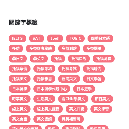
關鍵字標籤
IELTS
SAT
toefl
TOEIC
四季日本語
多益
多益應考秘訣
多益測驗
多益閱讀
學日文
學英文
托福
托福口說
托福測驗
托福準備
托福考場
托福考試
托福聽力
托福英文
托福雅思
新聞英文
日文學習
日本留學
日本留學代辦中心
日本遊學
時事英文
生活英文
看CNN學英文
節日英文
線上英文
線上英文課程
英文口說
英文學習
英文會話
英文閱讀
菁英補習班
這句英文怎麼說
雅思
雅思測驗
雅思準備