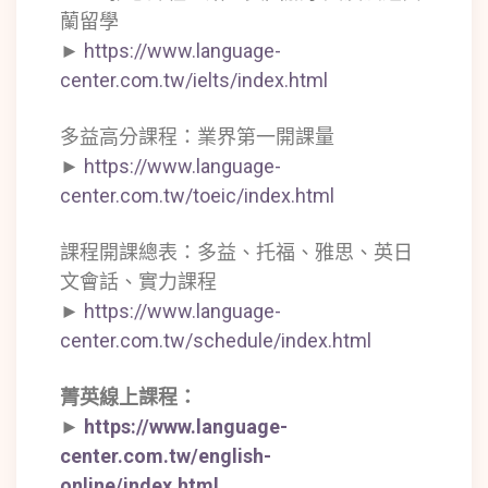
蘭留學
►
https://www.language-
center.com.tw/ielts/index.html
多益高分課程：業界第一開課量
►
https://www.language-
center.com.tw/toeic/index.html
課程開課總表：多益、托福、雅思、英日
文會話、實力課程
►
https://www.language-
center.com.tw/schedule/index.html
菁英線上課程：
►
https://www.language-
center.com.tw/english-
online/index.html