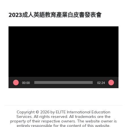
2023成人英語教育產業白皮書發表會
視
訊
播
放
器
00:00
02:24
Copyright © 2026 by ELITE International Education
Services. All rights reserved. All trademarks are the
property of their respective owners. The website owner is
entirely responsible for the content of this website.