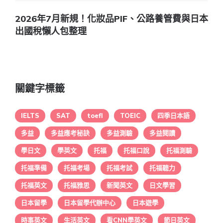
2026年7月新規！化妝品PIF、公路養管費與日本
出國稅懶人包整理
關鍵字標籤
IELTS
SAT
toefl
TOEIC
四季日本語
多益
多益應考秘訣
多益測驗
多益閱讀
學日文
學英文
托福
托福口說
托福測驗
托福準備
托福考場
托福考試
托福聽力
托福英文
托福雅思
新聞英文
日文學習
日本留學
日本留學代辦中心
日本遊學
時事英文
生活英文
看CNN學英文
節日英文