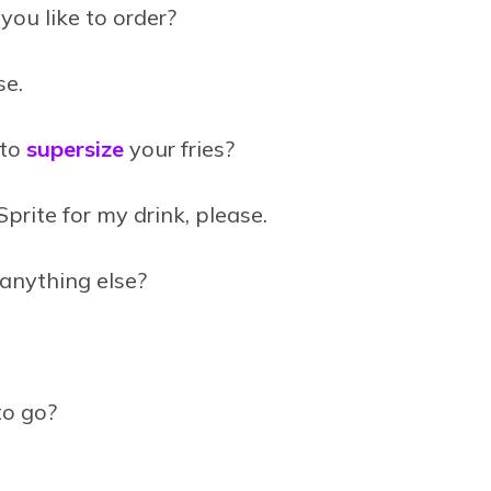
you like to order?
se.
 to
supersize
your fries?
 Sprite for my drink, please.
anything else?
 to go?