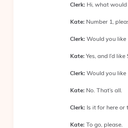
Clerk:
Hi, what would 
Kate:
Number 1, plea
Clerk:
Would you like
Kate:
Yes, and I’d like
Clerk:
Would you like 
Kate:
No. That’s all.
Clerk:
Is it for here or
Kate:
To go, please.