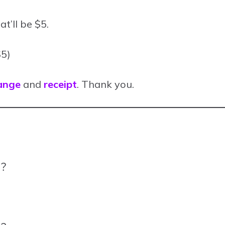
t’ll be $5.
$5)
ange
and
receipt
. Thank you.
？