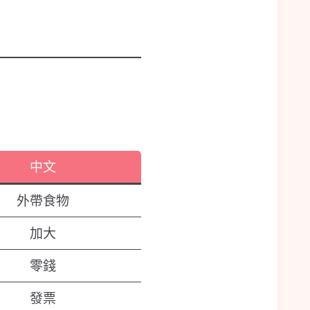
中文
外帶食物
加大
零錢
發票