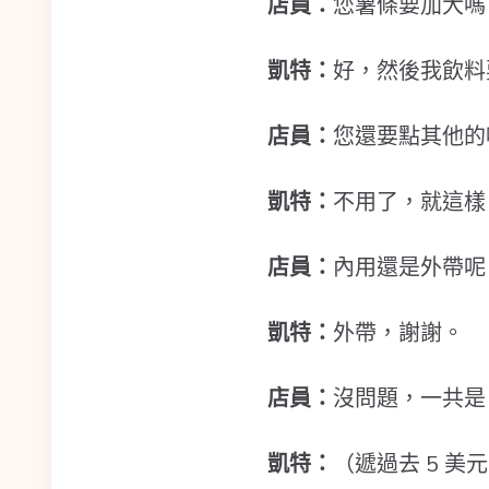
店員：
您薯條要加大嗎
凱特：
好，然後我飲料
店員：
您還要點其他的
凱特：
不用了，就這樣
店員：
內用還是外帶呢
凱特：
外帶，謝謝。
店員：
沒問題，一共是 
凱特：
（遞過去 5 美