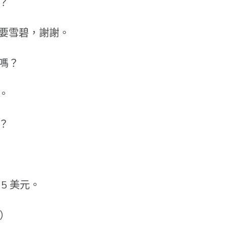
？
要雪碧，謝謝。
嗎？
。
？
5 美元。
元）