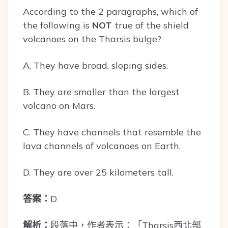
According to the 2 paragraphs, which of
the following is
NOT
true of the shield
volcanoes on the Tharsis bulge?
A. They have broad, sloping sides.
B. They are smaller than the largest
volcano on Mars.
C. They have channels that resemble the
lava channels of volcanoes on Earth.
D. They are over 25 kilometers tall.
答案：
D
解析：
段落中，作者表示：「Tharsis西北部