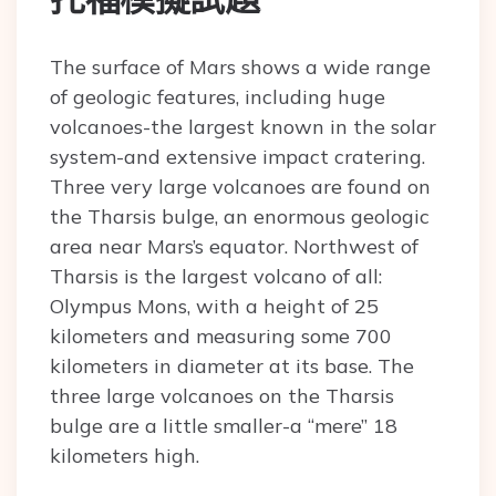
The surface of Mars shows a wide range
of geologic features, including huge
volcanoes-the largest known in the solar
system-and extensive impact cratering.
Three very large volcanoes are found on
the Tharsis bulge, an enormous geologic
area near Mars’s equator. Northwest of
Tharsis is the largest volcano of all:
Olympus Mons, with a height of 25
kilometers and measuring some 700
kilometers in diameter at its base. The
three large volcanoes on the Tharsis
bulge are a little smaller-a “mere” 18
kilometers high.