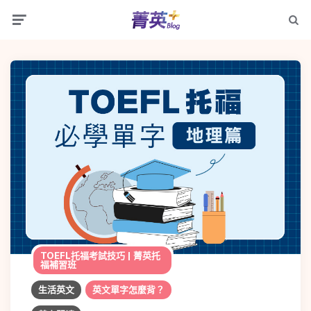
Menu
Searc
TOEFL托福考試技巧 | 菁英托
福補習班
生活英文
英文單字怎麼背？