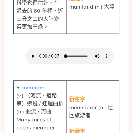
科學家們估計，在
mainland (n.) 大陸
過去的 60 年裡，近
三分之二的大陸變
得更加干燥。
5.
meander
(v.) （河流、道路
衍生字
等）蜿蜒 / 迂迴曲折
meanderer (n.) 迂
(n.) 曲流 / 河曲
回旅游者
Many miles of
paths meander
近義字