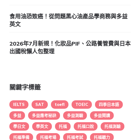
食用油恐致癌！從問題黑心油產品學商務與多益
英文
2026年7月新規！化妝品PIF、公路養管費與日本
出國稅懶人包整理
關鍵字標籤
IELTS
SAT
toefl
TOEIC
四季日本語
多益
多益應考秘訣
多益測驗
多益閱讀
學日文
學英文
托福
托福口說
托福測驗
托福準備
托福考場
托福考試
托福聽力