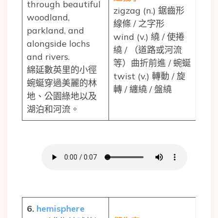
through beautiful
zigzag (n.) 鋸齒形
woodland,
線條 / 之字形
parkland, and
wind (v.) 繞 / 使捲
alongside lochs
繞 / （道路或河流
and rivers.
等）曲折前進 / 蜿蜒
綿延數英里的小徑
twist (v.) 轉動 / 旋
蜿蜒穿過美麗的林
轉 / 纏繞 / 盤繞
地、公園綠地以及
湖泊和河流。
6.
hemisphere