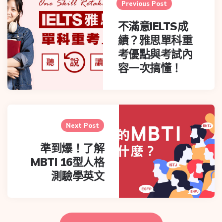
navigation
Previous Post
不滿意IELTS成
績？雅思單科重
考優點與考試內
容一次搞懂！
Next Post
準到爆！了解
MBTI 16型人格
測驗學英文