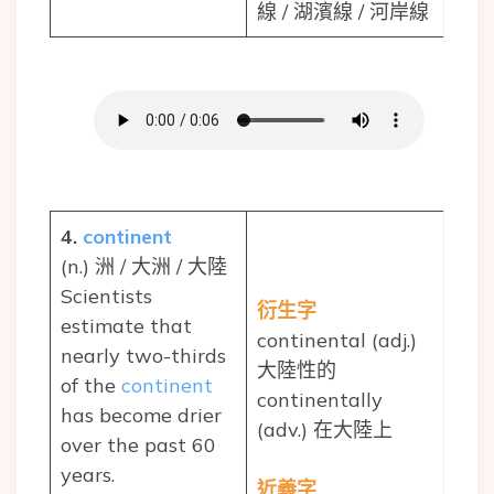
線 / 湖濱線 / 河岸線
4.
continent
(n.) 洲 / 大洲 / 大陸
Scientists
衍生字
estimate that
continental (adj.)
nearly two-thirds
大陸性的
of the
continent
continentally
has become drier
(adv.) 在大陸上
over the past 60
years.
近義字