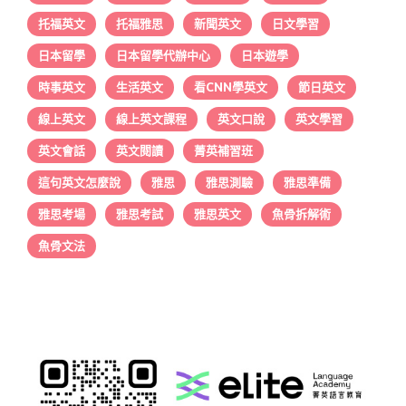
托福英文
托福雅思
新聞英文
日文學習
日本留學
日本留學代辦中心
日本遊學
時事英文
生活英文
看CNN學英文
節日英文
線上英文
線上英文課程
英文口說
英文學習
英文會話
英文閱讀
菁英補習班
這句英文怎麼說
雅思
雅思測驗
雅思準備
雅思考場
雅思考試
雅思英文
魚骨拆解術
魚骨文法