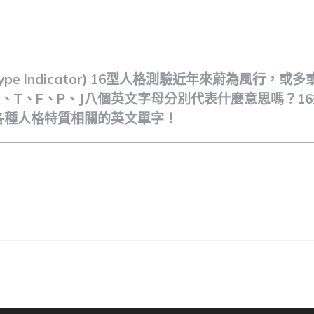
ote
ggs Type Indicator) 16型人格測驗近年來蔚為風
、N、T、F、P、J八個英文字母分別代表什麼意思嗎？
各種人格特質相關的英文單字！
ote