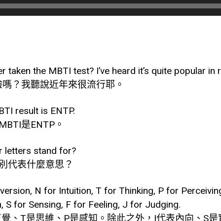
 taken the MBTI test? I’ve heard it’s quite popular in 
測驗嗎？我聽說近年來很流行耶。
TI result is ENTP.
BTI是ENTP。
 letters stand for?
別代表什麼意思？
ersion, N for Intuition, T for Thinking, P for Perceiving.
, S for Sensing, F for Feeling, J for Judging.
直覺、T是思維、P是感知。除此之外，I代表內向、S是