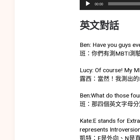
音
00:00
訊
播
英文對話
放
器
Ben: Have you guys ever
班：你們有測MBTI
Lucy: Of course! My MB
露西：當然！我測出的M
Ben:What do those four
班：那四個英文字母分
Kate:E stands for Extrav
represents Introversion
凱特：E是外向、N是