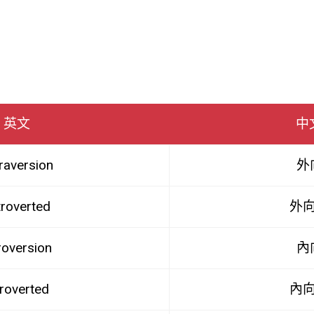
英文
中
raversion
外
troverted
外
roversion
內
troverted
內