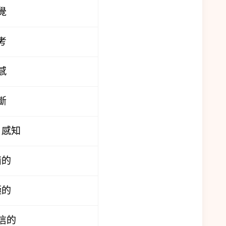
覺
考
感
斷
、感知
情的
極的
信的