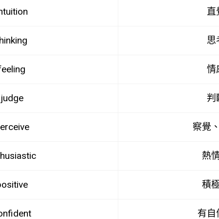
ntuition
直
hinking
思
feeling
情
judge
判
erceive
察覺
husiastic
熱
ositive
積
onfident
有自