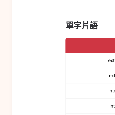
單字片語
ext
ex
int
in