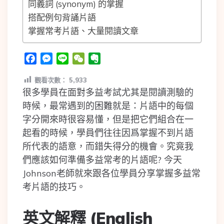
同義詞 (synonym) 的掌握
搭配例句背誦片語
掌握常考片語、大量閱讀文章
Facebook
Messenger
Line
WeChat
Evernote
觀看次數：
5,933
很多學員在面對多益考試尤其是閱讀測驗的
時候，最常遇到的困難就是：片語中的每個
字分開來時很容易懂，但是把它們組合在一
起看的時候，學員們往往因爲掌握不到片語
所代表的語意，而錯失得分的機會。究竟我
們應該如何準備多益常考的片語呢? 今天
Johnson老師就來跟各位學員分享掌握多益常
考片語的技巧。
英文解釋 (English