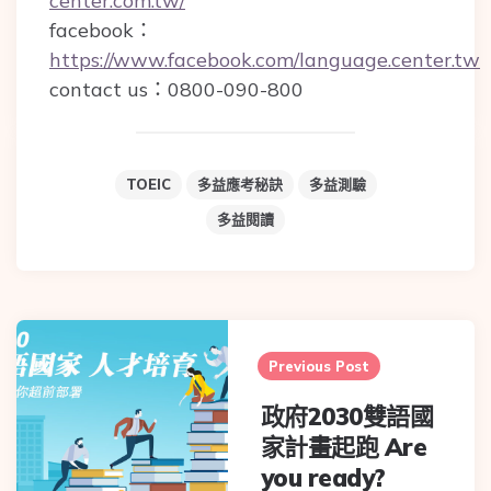
center.com.tw/
facebook：
https://www.facebook.com/language.center.tw
contact us：0800-090-800
TOEIC
多益應考秘訣
多益測驗
多益閱讀
Post
navigation
Previous Post
政府2030雙語國
家計畫起跑 Are
you ready?