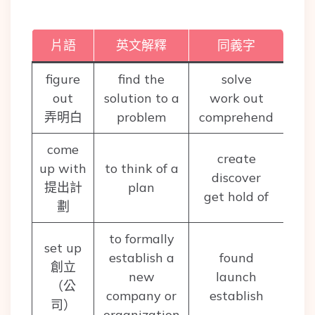
片語
英文解釋
同義字
figure
find the
solve
out
solution to a
work out
弄明白
problem
comprehend
come
create
up with
to think of a
discover
提出計
plan
get hold of
劃
to formally
set up
establish a
found
創立
new
launch
（公
company or
establish
司）
organization