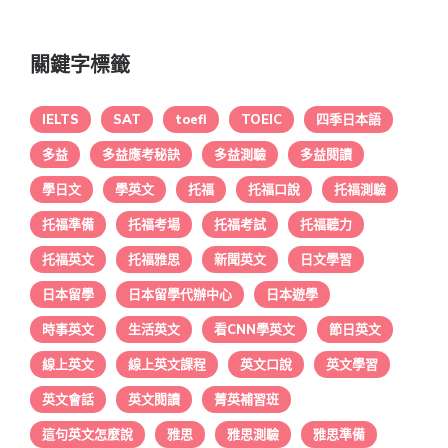
關鍵字標籤
IELTS
SAT
toefl
TOEIC
四季日本語
多益
多益應考秘訣
多益測驗
多益閱讀
學日文
學英文
托福
托福口說
托福測驗
托福準備
托福考場
托福考試
托福聽力
托福英文
托福雅思
新聞英文
日文學習
日本留學
日本留學代辦中心
日本遊學
時事英文
生活英文
看CNN學英文
節日英文
線上英文
線上英文課程
英文口說
英文學習
英文會話
英文閱讀
菁英補習班
這句英文怎麼說
雅思
雅思測驗
雅思準備