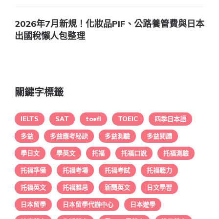
2026年7月新規！化妝品PIF、公路養管費與日本
出國稅懶人包整理
關鍵字標籤
IELTS
SAT
toefl
TOEIC
四季日本語
多益
多益應考秘訣
多益測驗
多益閱讀
學日文
學英文
托福
托福口說
托福測驗
托福準備
托福考場
托福考試
托福聽力
托福英文
托福雅思
新聞英文
日文學習
日本留學
日本留學代辦中心
日本遊學