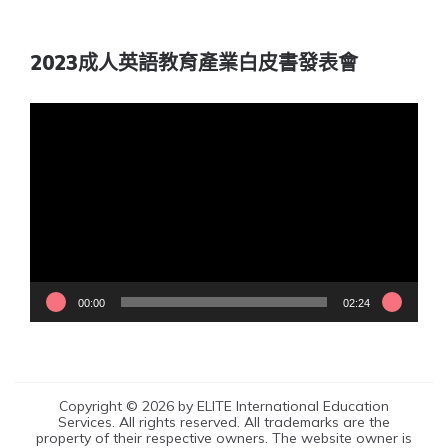
2023成人英語教育產業白皮書發表會
視
訊
播
放
器
00:00
02:24
Copyright © 2026 by ELITE International Education
Services. All rights reserved. All trademarks are the
property of their respective owners. The website owner is