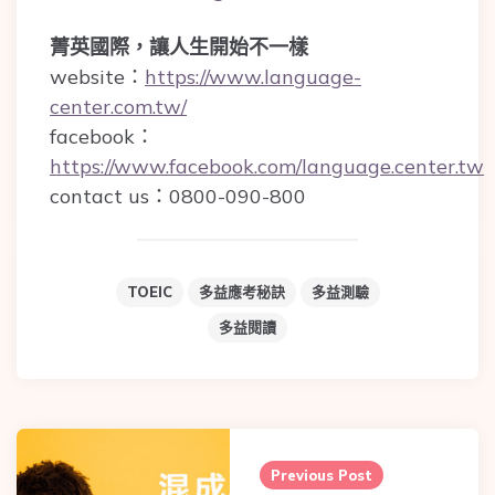
菁英國際，讓人生開始不一樣
website：
https://www.language-
center.com.tw/
facebook：
https://www.facebook.com/language.center.tw
contact us：0800-090-800
TOEIC
多益應考秘訣
多益測驗
多益閱讀
Post
navigation
Previous Post