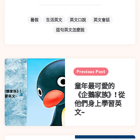
暑假
生活英文
英文口說
英文會話
這句英文怎麼說
Post
navigation
Previous Post
童年最可愛的
《企鵝家族》! 從
他們身上學習英
文~