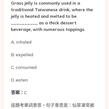
Grass jelly is commonly used in a
traditional Taiwanese drink, where the
jelly is heated and melted to be
__________ as a thick dessert
beverage, with numerous toppings.
A. inhaled
B. expelled
C. consumed
D. eaten
答案：
C
這題考單詞意思。句子意思是：仙草凍常被