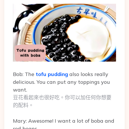
Bob: The
tofu pudding
also looks really
delicious. You can put any toppings you
want.
豆花看起來也很好吃。你可以加任何你想要
的配料。
Mary: Awesome! I want a lot of boba and
red beans.