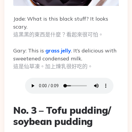
Jade: What is this black stuff? It looks
scary.
這黑黑的東西是什麼？看起來很可怕。
Gary: This is
grass jelly
. It’s delicious with
sweetened condensed milk.
這是仙草凍。加上煉乳很好吃的。
No. 3 – Tofu pudding/
soybean pudding