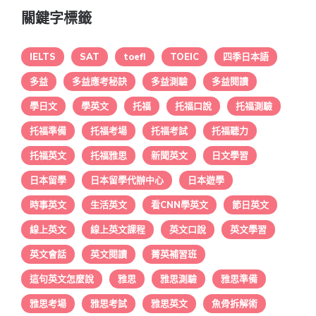
關鍵字標籤
IELTS
SAT
toefl
TOEIC
四季日本語
多益
多益應考秘訣
多益測驗
多益閱讀
學日文
學英文
托福
托福口說
托福測驗
托福準備
托福考場
托福考試
托福聽力
托福英文
托福雅思
新聞英文
日文學習
日本留學
日本留學代辦中心
日本遊學
時事英文
生活英文
看CNN學英文
節日英文
線上英文
線上英文課程
英文口說
英文學習
英文會話
英文閱讀
菁英補習班
這句英文怎麼說
雅思
雅思測驗
雅思準備
雅思考場
雅思考試
雅思英文
魚骨拆解術