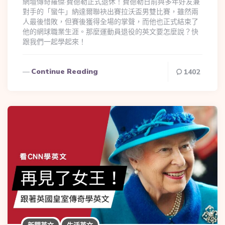
網壇傳奇羅傑·費德勒正式退休！費德勒日前與多年好友兼
對手的「蠻牛」納達爾聯袂出賽拉沃盃男雙比賽，雖然兩
人最後惜敗，但賽後獲得全場的掌聲，而他也正式結束了
他的網球職業生涯。那麼運動員退役的英文要怎麼說？快
跟我們一起學起來！
Continue Reading
1402
新聞英文
生活英文