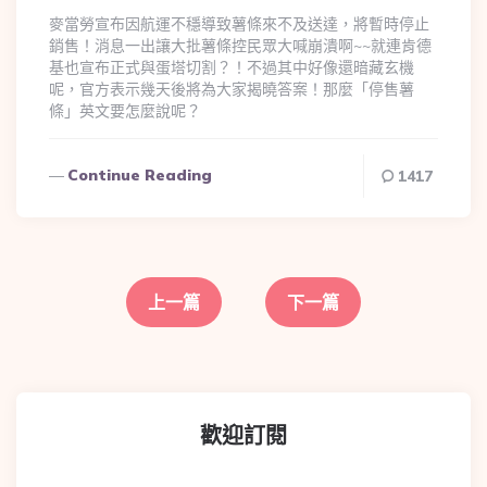
麥當勞宣布因航運不穩導致薯條來不及送達，將暫時停止
銷售！消息一出讓大批薯條控民眾大喊崩潰啊~~就連肯德
基也宣布正式與蛋塔切割？！不過其中好像還暗藏玄機
呢，官方表示幾天後將為大家揭曉答案！那麼「停售薯
條」英文要怎麼說呢？
Continue Reading
1417
上一篇
下一篇
歡迎訂閱