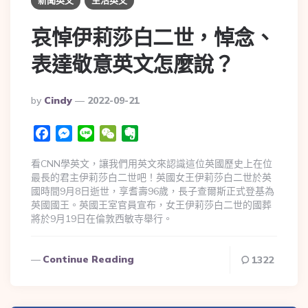
哀悼伊莉莎白二世，悼念、
表達敬意英文怎麼說？
By
Cindy
2022-09-21
Facebook
Messenger
Line
WeChat
Evernote
看CNN學英文，讓我們用英文來認識這位英國歷史上在位
最長的君主伊莉莎白二世吧！英國女王伊莉莎白二世於英
國時間9月8日逝世，享耆壽96歲，長子查爾斯正式登基為
英國國王。英國王室官員宣布，女王伊莉莎白二世的國葬
將於9月19日在倫敦西敏寺舉行。
Continue Reading
1322