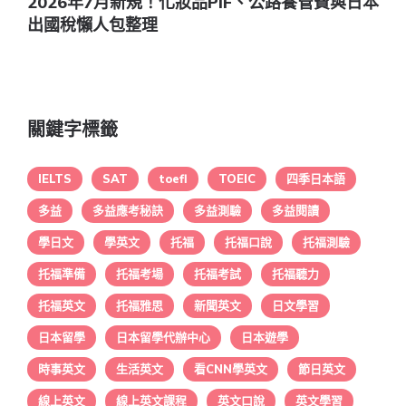
2026年7月新規！化妝品PIF、公路養管費與日本
出國稅懶人包整理
關鍵字標籤
IELTS
SAT
toefl
TOEIC
四季日本語
多益
多益應考秘訣
多益測驗
多益閱讀
學日文
學英文
托福
托福口說
托福測驗
托福準備
托福考場
托福考試
托福聽力
托福英文
托福雅思
新聞英文
日文學習
日本留學
日本留學代辦中心
日本遊學
時事英文
生活英文
看CNN學英文
節日英文
線上英文
線上英文課程
英文口說
英文學習