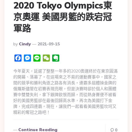
2020 Tokyo Olympics東
京奧運 美國男籃的跌宕冠
軍路
By
Cindy
2021-09-15
Facebook
Messenger
Line
WeChat
Evernote
今年夏天，延遲了整整一年多的2020奧運終於在東京圓滿
的開幕、落幕了。在這場來之不易的運動賽事中，國家之
間的競爭和勝利角逐之路各有消長。連霸多屆體操金牌的
俄羅斯儘管在初賽表現亮眼，但是決賽時卻於個人和團體
賽中雙雙失利，拿下銀牌飲恨而歸。而從熱身賽便不被看
好的美國男籃卻在最後回歸高水準，再次為美國打下金
牌，完成四連霸。現在，讓我們一起看看美國男籃坎坷又
精彩的奪冠之路吧！
Continue Reading
0