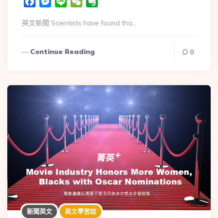
Facebook
Messenger
Line
WeChat
Evernote
英文新聞 Scientists have found tha…
Continue Reading
0
新聞英文
英文學習誌