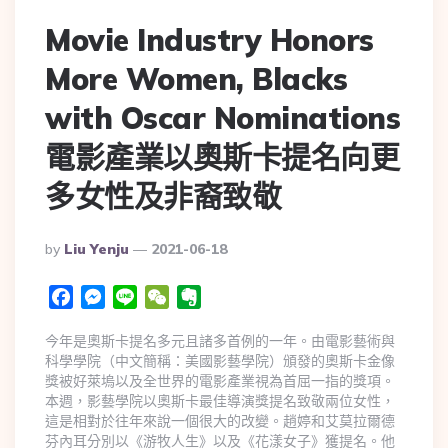
Movie Industry Honors
More Women, Blacks
with Oscar Nominations
電影產業以奧斯卡提名向更
多女性及非裔致敬
By
Liu Yenju
2021-06-18
Facebook
Messenger
Line
WeChat
Evernote
今年是奧斯卡提名多元且諸多首例的一年。由電影藝術與
科學學院（中文簡稱：美國影藝學院）頒發的奧斯卡金像
獎被好萊塢以及全世界的電影產業視為首屈一指的獎項。
本週，影藝學院以奧斯卡最佳導演獎提名致敬兩位女性，
這是相對於往年來說一個很大的改變。趙婷和艾莫拉爾德
芬內耳分別以《游牧人生》以及《花漾女子》獲提名。他