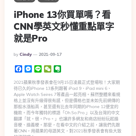
iPhone 13你買單嗎？看
CNN學英文秒懂重點單字
就是Pro
By
Cindy
2021-09-17
Facebook
Messenger
Line
WeChat
Evernote
2021蘋果秋季發表會在9月15日凌晨正式登場啦！大家期
待已久的iPhone 13系列跟著 iPad 9、iPad mini 6、
Apple Watch Seires 7等產品一起亮相。蘇然整體來看規
格上並沒有升級得很有感，但是價格也並未如先前網傳的
那般水漲船高，甚至還有比去年同期的iPhone 12便宜的
機款。而今年獨特的標語「Oh.So.Pro.」以及台灣的中文
翻譯「就。很。Pro。」也讓許多網友和商店紛紛玩起諧
音梗、諧義梗。那麼，在看中文的介紹之前，讓我們先跟
著CNN，用蘋果的母語英文，對2021秋季發表會有些大致