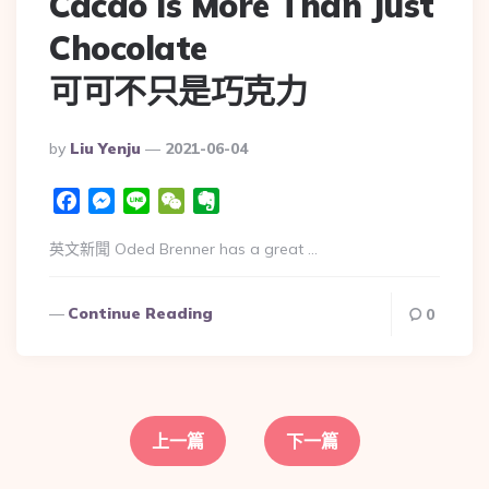
Cacao Is More Than Just
Chocolate
可可不只是巧克力
By
Liu Yenju
2021-06-04
Facebook
Messenger
Line
WeChat
Evernote
英文新聞 Oded Brenner has a great …
Continue Reading
0
上一篇
下一篇