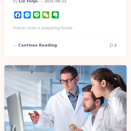
By
Liu Yenju
2021-08-11
Facebook
Messenger
Line
WeChat
Evernote
French cook is preparing foods…
Continue Reading
0