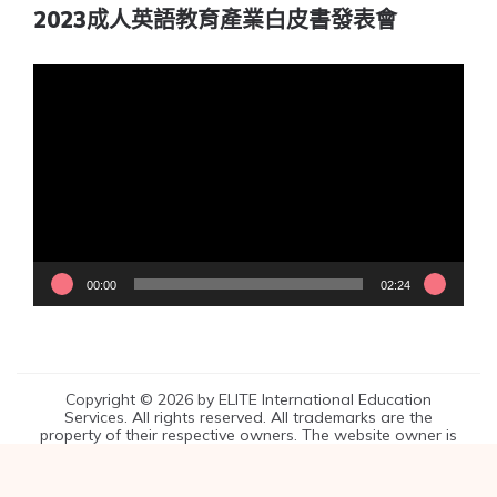
2023成人英語教育產業白皮書發表會
視
訊
播
放
器
00:00
02:24
Copyright © 2026 by ELITE International Education
Services. All rights reserved. All trademarks are the
property of their respective owners. The website owner is
entirely responsible for the content of this website.