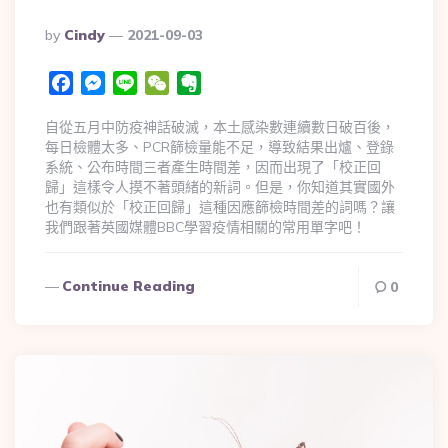
By
Cindy
2021-09-03
Facebook
Messenger
Line
WeChat
Evernote
自從五月中防疫神話破滅，本土感染數連續數日破百後，
每日檢體太多、PCR篩檢量能不足，導致結果出爐、登錄
系統、公布時間三者產生時間差，因而出現了「校正回
歸」這樣令人摸不著頭緒的新詞。但是，你知道其實國外
也有類似於「校正回歸」這種因應篩檢時間差的詞嗎？讓
我們跟著英國媒體BBC學習疫情相關的常用單字吧！
Continue Reading
0