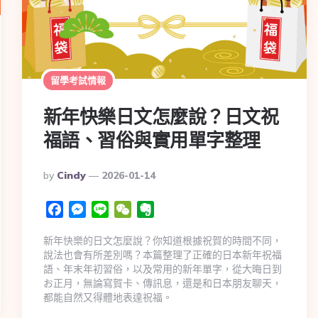
留學考試情報
新年快樂日文怎麼說？日文祝
福語、習俗與實用單字整理
By
Cindy
2026-01-14
Facebook
Messenger
Line
WeChat
Evernote
新年快樂的日文怎麼說？你知道根據祝賀的時間不同，
說法也會有所差別嗎？本篇整理了正確的日本新年祝福
語、年末年初習俗，以及常用的新年單字，從大晦日到
お正月，無論寫賀卡、傳訊息，還是和日本朋友聊天，
都能自然又得體地表達祝福。