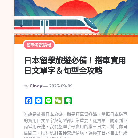
留學考試情報
日本留學旅遊必備！搭車實用
日文單字＆句型全攻略
By
Cindy
2025-09-09
Facebook
Messenger
Line
WeChat
Evernote
無論是計畫日本旅遊，還是打算留遊學，掌握日本搭車
的實用日文單字與句型都非常重要！從買票、問路到車
內常用表達，我們整理了最實用的搭車日文，幫助你自
信開口，順利應對各種交通情境，讓你在日本自由行或