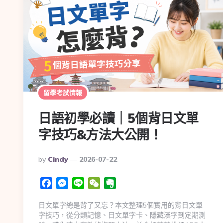
留學考試情報
日語初學必讀｜5個背日文單
字技巧&方法大公開！
By
Cindy
2026-07-22
Facebook
Messenger
Line
WeChat
Evernote
日文單字總是背了又忘？本文整理5個實用的背日文單
字技巧，從分類記憶、日文單字卡、隱藏漢字到定期測