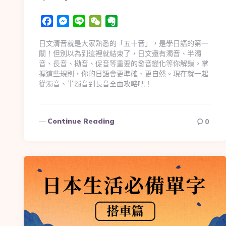
Facebook
Messenger
Line
WeChat
Evernote
日文清音就是大家熟悉的「五十音」，是學日語的第一
關！但別以為到這裡就結束了，日文還有濁音、半濁
音、長音、拗音、促音等重要的發音變化等你解鎖。掌
握這些規則，你的日語會更準確、更自然。現在就一起
從濁音、半濁音到長音全面攻略吧！
Continue Reading
0