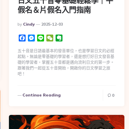
日文五十音零基礎輕鬆學｜平
假名＆片假名入門指南
By
Cindy
2025-12-03
Facebook
Messenger
Line
WeChat
Evernote
五十音是日語最基本的發音單位，也是學習日文的必經
起點。無論是零基礎的學習者，還是想打好日文發音基
礎的學習者，掌握五十音都是邁向流利日文的第一步。
跟著我們一起從五十音開始，開啟你的日文學習之旅
吧！
Continue Reading
0