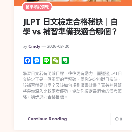
留學考試情報
JLPT 日文檢定合格秘訣｜自
學 vs 補習準備我適合哪個？
By
Cindy
2026-03-20
Facebook
Messenger
Line
WeChat
Evernote
學習日文若有明確目標，往往更有動力，而通過JLPT日
文檢定正是一個重要的里程碑。當你決定挑戰日檢時，
該補習還是自學？又該如何規劃讀書計畫？菁英補習班
將帶你深入比較兩者優勢，協助你擬定最適合的備考策
略，穩步邁向合格目標。
Continue Reading
0