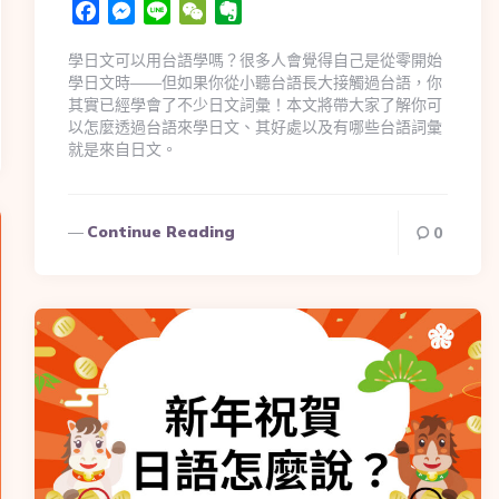
Facebook
Messenger
Line
WeChat
Evernote
學日文可以用台語學嗎？很多人會覺得自己是從零開始
學日文時——但如果你從小聽台語長大接觸過台語，你
其實已經學會了不少日文詞彙！本文將帶大家了解你可
以怎麼透過台語來學日文、其好處以及有哪些台語詞彙
就是來自日文。
Continue Reading
0