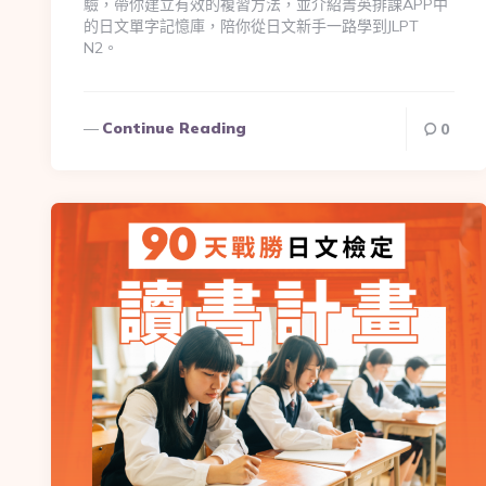
驗，帶你建立有效的複習方法，並介紹菁英排課APP中
的日文單字記憶庫，陪你從日文新手一路學到JLPT
N2。
Continue Reading
0