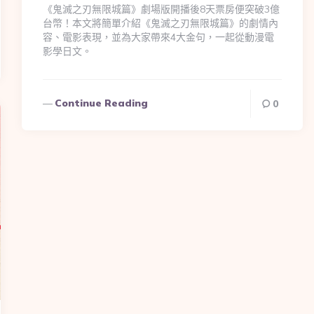
《鬼滅之刃無限城篇》劇場版開播後8天票房便突破3億
台幣！本文將簡單介紹《鬼滅之刃無限城篇》的劇情內
容、電影表現，並為大家帶來4大金句，一起從動漫電
影學日文。
Continue Reading
0