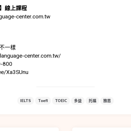
】線上課程
nguage-center.com.tw
不一樣
.language-center.com.tw/
0-800
n.ee/Xa3SUnu
IELTS
Toefl
TOEIC
多益
托福
雅思