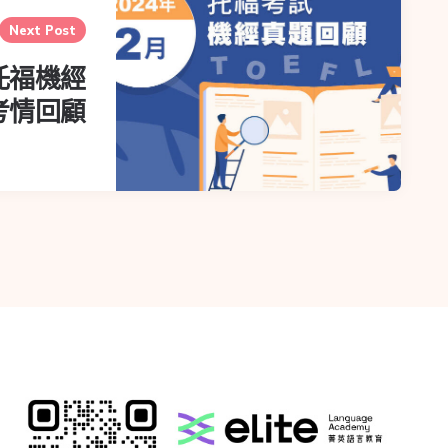
Next Post
月托福機經
考情回顧