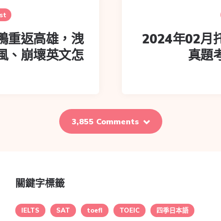
st
鴨重返高雄，洩
2024年02
風、崩壞英文怎
真題
3,855 Comments
關鍵字標籤
IELTS
SAT
toefl
TOEIC
四季日本語