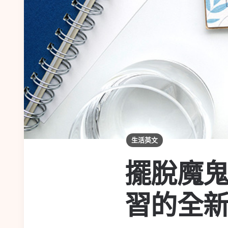
生活英文
擺脫魔
習的全