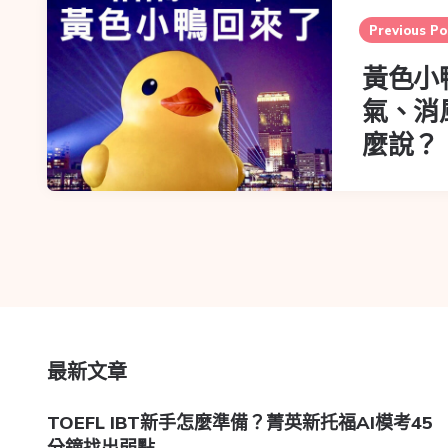
Previous Po
黃色小
氣、消
麼說？
最新文章
TOEFL IBT新手怎麼準備？菁英新托福AI模考45
分鐘找出弱點