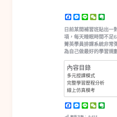
Facebook
Messenger
Line
WeChat
Evern
日前某間補習班貼出一對
項，每天睡眠時間不足6
菁英學員排課系統非常
為自己做最好的學習規
內容目錄
多元授課模式
完整學習歷程分析
線上仿真模考
Facebook
Messenger
Line
WeChat
Evern
觀看次數：
9,615