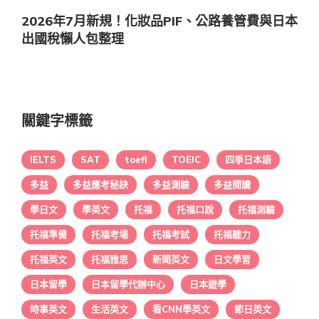
2026年7月新規！化妝品PIF、公路養管費與日本
出國稅懶人包整理
關鍵字標籤
IELTS
SAT
toefl
TOEIC
四季日本語
多益
多益應考秘訣
多益測驗
多益閱讀
學日文
學英文
托福
托福口說
托福測驗
托福準備
托福考場
托福考試
托福聽力
托福英文
托福雅思
新聞英文
日文學習
日本留學
日本留學代辦中心
日本遊學
時事英文
生活英文
看CNN學英文
節日英文