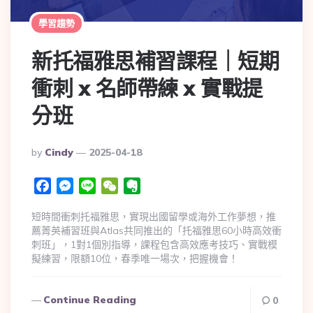
學習趨勢
新托福雅思補習課程｜短期
衝刺 x 名師帶練 x 實戰提
分班
By
Cindy
2025-04-18
Facebook
Messenger
Line
WeChat
Evernote
短時間衝刺托福雅思，實現出國留學或海外工作夢想，推
薦菁英補習班與Atlas共同推出的「托福雅思60小時高效衝
刺班」，1對1個別指導，課程包含高效應考技巧、實戰模
擬練習，限額10位，春季唯一場次，把握機會！
Continue Reading
0