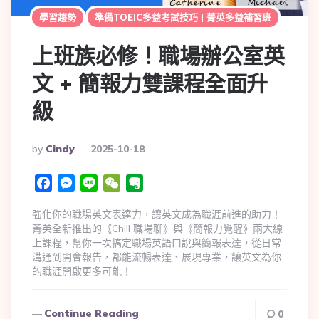
學習趨勢
準備TOEIC多益考試技巧 | 菁英多益補習班
上班族必修！職場辦公室英
文 + 簡報力雙課程全面升
級
By
Cindy
2025-10-18
Facebook
Messenger
Line
WeChat
Evernote
強化你的職場英文表達力，讓英文成為職涯前進的助力！
菁英全新推出的《Chill 職場聊》與《簡報力覺醒》兩大線
上課程，幫你一次搞定職場英語口說與簡報表達，從日常
溝通到開會報告，都能流暢表達、展現專業，讓英文為你
的職涯開啟更多可能！
Continue Reading
0