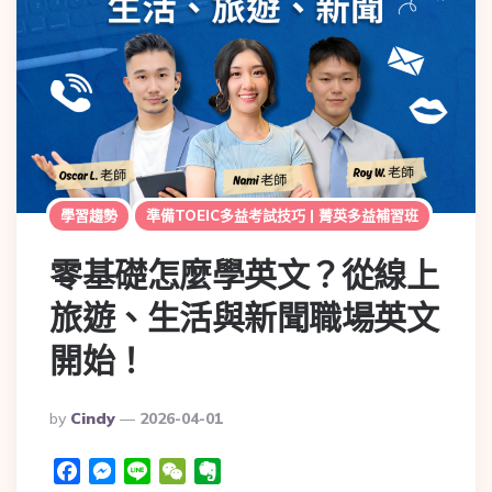
學習趨勢
準備TOEIC多益考試技巧 | 菁英多益補習班
零基礎怎麼學英文？從線上
旅遊、生活與新聞職場英文
開始！
By
Cindy
2026-04-01
Facebook
Messenger
Line
WeChat
Evernote