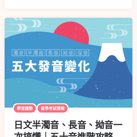
學習趨勢
留學考試情報
日文半濁音、長音、拗音一
次搞懂｜五十音進階攻略