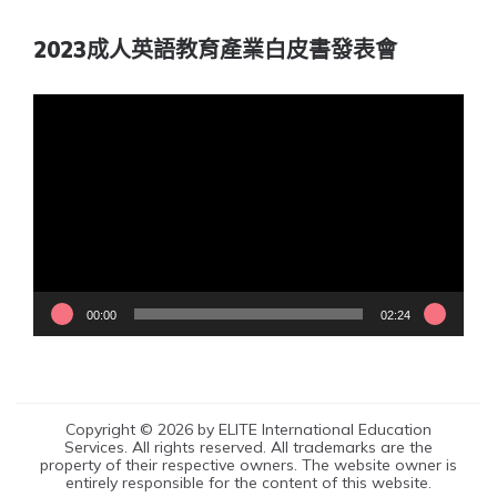
2023成人英語教育產業白皮書發表會
視
訊
播
放
器
00:00
02:24
Copyright © 2026 by ELITE International Education
Services. All rights reserved. All trademarks are the
property of their respective owners. The website owner is
entirely responsible for the content of this website.