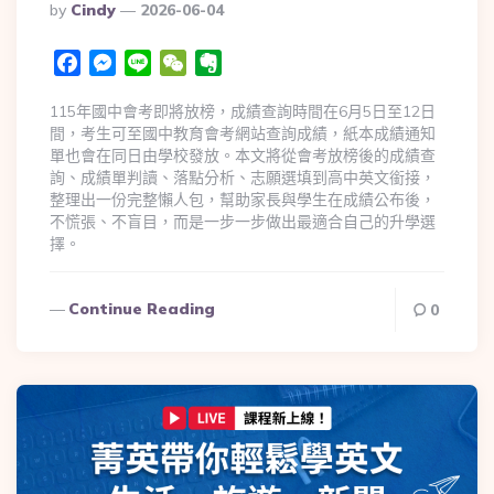
By
Cindy
2026-06-04
Facebook
Messenger
Line
WeChat
Evernote
115年國中會考即將放榜，成績查詢時間在6月5日至12日
間，考生可至國中教育會考網站查詢成績，紙本成績通知
單也會在同日由學校發放。本文將從會考放榜後的成績查
詢、成績單判讀、落點分析、志願選填到高中英文銜接，
整理出一份完整懶人包，幫助家長與學生在成績公布後，
不慌張、不盲目，而是一步一步做出最適合自己的升學選
擇。
Continue Reading
0