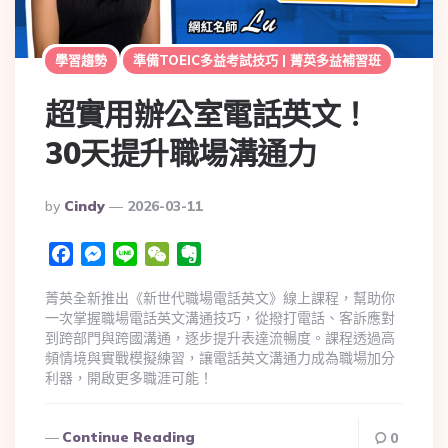
學習趨勢
準備TOEIC多益考試技巧 | 菁英多益補習班
超實用辦公室電話英文！
30天提升職場溝通力
By
Cindy
2026-03-11
Facebook
Messenger
Line
WeChat
Evernote
菁英全新推出《新世代職場電話英文》線上課程，幫助你
一次掌握職場電話英文溝通技巧，從撥打電話、客訴應對
到跨部門與跨國溝通，逐步提升表達流暢度。課程透過高
頻情境與實戰模擬練習，讓電話英文溝通力成為職場加分
利器，開啟更多職涯可能！
Continue Reading
0