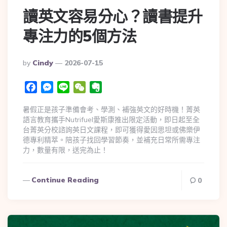
讀英文容易分心？讀書提升
專注力的5個方法
By
Cindy
2026-07-15
Facebook
Messenger
Line
WeChat
Evernote
暑假正是孩子準備會考、學測、補強英文的好時機！菁英
語言教育攜手Nutrifuel愛斯康推出限定活動，即日起至全
台菁英分校諮詢英日文課程，即可獲得愛因思坦或佛樂伊
德專利精萃。陪孩子找回學習節奏，並補充日常所需專注
力，數量有限，送完為止！
Continue Reading
0