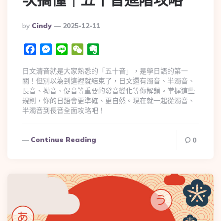
By
Cindy
2025-12-11
Facebook
Messenger
Line
WeChat
Evernote
日文清音就是大家熟悉的「五十音」，是學日語的第一
關！但別以為到這裡就結束了，日文還有濁音、半濁音、
長音、拗音、促音等重要的發音變化等你解鎖。掌握這些
規則，你的日語會更準確、更自然。現在就一起從濁音、
半濁音到長音全面攻略吧！
Continue Reading
0