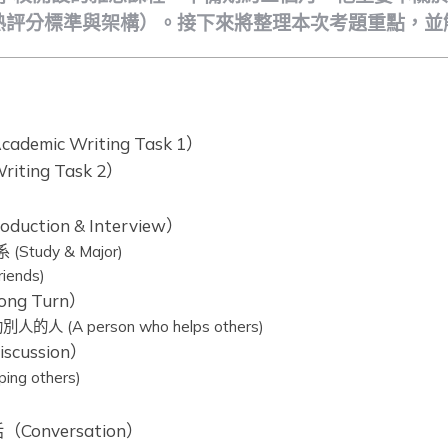
熟評分標準與架構）。接下來將整理本次考題重點，並
emic Writing Task 1）
ting Task 2）
uction & Interview）
tudy & Major)
ends)
ng Turn）
人的人 (A person who helps others)
cussion）
g others)
Conversation）