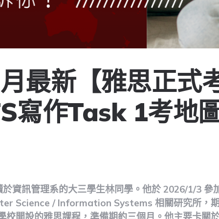
年1月最新【雅思正式
TS寫作Task 1考地
ote
於資訊管理系的大三學生林同學。他於 2026/1/3 
Science / Information Systems 相關研究所，期
了學校開設的雅思課程，準備期約三個月。他主要卡關