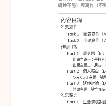
轉換不易）與寫作（不
內容目錄
雅思寫作
Task 1｜圖表寫作（Acad
Task 2｜申論寫作（Wri
雅思口說
Part 1｜暖身題（Introd
出題主題一：學校科系 (S
出題主題二：朋友 (Fri
Part 2｜個人獨白（Lo
Cue Card 主題：幫助別
Part 3｜延伸討論（Dis
討論主題：幫忙 (Helpin
雅思聽力
Part 1｜生活情境對話（