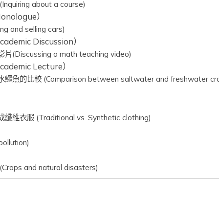
iring about a course)
nologue）
nd selling cars)
demic Discussion）
cussing a math teaching video)
demic Lecture）
 (Comparison between saltwater and freshwater croc
(Traditional vs. Synthetic clothing)
lution)
s and natural disasters)
ote