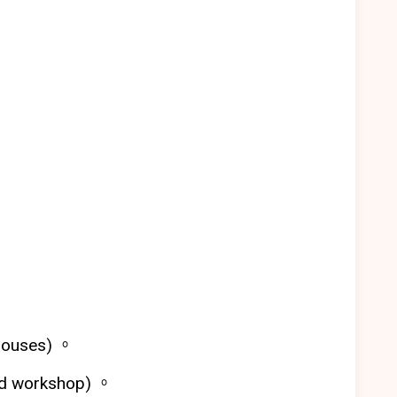
uses) 。
workshop) 。