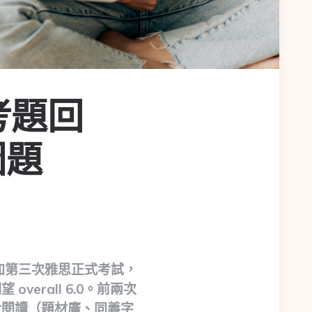
考題回
圖題
參加第三次雅思正式考試，
望 overall 6.0。前兩次
於閱讀（題材廣、同義字