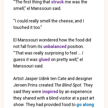
“The first thing that
struck
me was the
smell,” el Manssouri said.
“I could really smell the cheese, and I
touched it too.”
El Manssouri wondered how the food did
not fall from its
unbalanced
position.
“That was really surprising to feel … I
guess it was
glued
on pretty well,” el
Manssouri said.
Artist Jasper Udink ten Cate and designer
Jeroen Prins created
The Blind Spot
. They
said they were
inspired
by an experience
they shared with a blind visitor at a past art
show. They had provided food to
go along