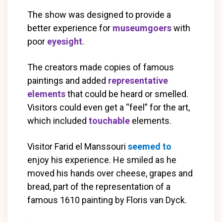
The show was designed to provide a
better experience for
museumgoers
with
poor
eyesight
.
The creators made copies of famous
paintings and added
representative
elements
that could be heard or smelled.
Visitors could even get a “feel” for the art,
which included
touchable
elements.
Visitor Farid el Manssouri
seemed to
enjoy his experience. He smiled as he
moved his hands over cheese, grapes and
bread, part of the representation of a
famous 1610 painting by Floris van Dyck.