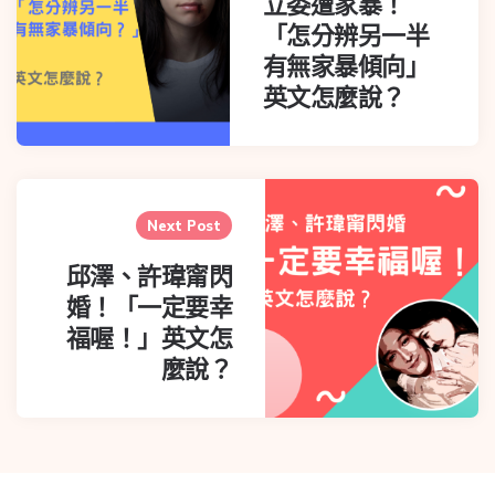
立委遭家暴！
「怎分辨另一半
有無家暴傾向」
英文怎麼說？
Next Post
邱澤、許瑋甯閃
婚！「一定要幸
福喔！」英文怎
麼說？