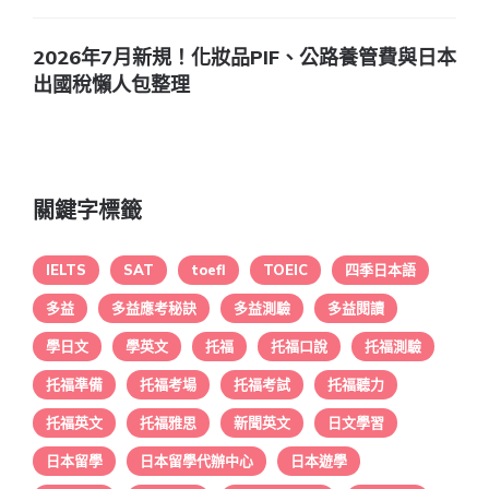
2026年7月新規！化妝品PIF、公路養管費與日本
出國稅懶人包整理
關鍵字標籤
IELTS
SAT
toefl
TOEIC
四季日本語
多益
多益應考秘訣
多益測驗
多益閱讀
學日文
學英文
托福
托福口說
托福測驗
托福準備
托福考場
托福考試
托福聽力
托福英文
托福雅思
新聞英文
日文學習
日本留學
日本留學代辦中心
日本遊學