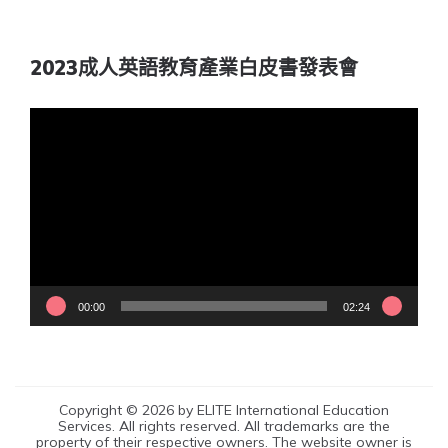
2023成人英語教育產業白皮書發表會
視
訊
播
放
器
00:00
02:24
Copyright © 2026 by ELITE International Education
Services. All rights reserved. All trademarks are the
property of their respective owners. The website owner is