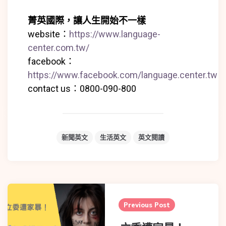
菁英國際，讓人生開始不一樣
website：
https://www.language-
center.com.tw/
facebook：
https://www.facebook.com/language.center.tw
contact us：0800-090-800
新聞英文
生活英文
英文閱讀
Previous Post