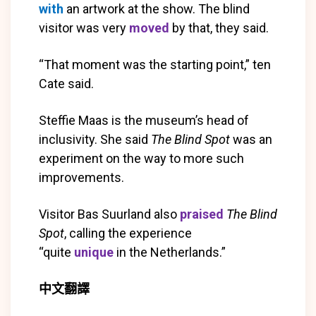
with
an artwork at the show. The blind
visitor was very
moved
by that, they said.
“That moment was the starting point,” ten
Cate said.
Steffie Maas is the museum’s head of
inclusivity. She said
The Blind Spot
was an
experiment on the way to more such
improvements.
Visitor Bas Suurland also
praised
The Blind
Spot
, calling the experience
“quite
unique
in the Netherlands.”
中文翻譯