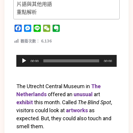
片語與其他用語
重點解析
Facebook
Messenger
Line
WeChat
Evernote
觀看次數：
6,136
00:00
00:00
音
訊
播
The Utrecht Central Museum in
The
放
Netherlands
offered an
unusual
art
器
exhibit
this month. Called
The Blind Spot
,
visitors could look at
artworks
as
expected. But, they could also touch and
smell them.