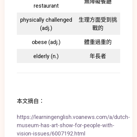
無障礙餐廳
restaurant
physically challenged
生理方面受到挑
(adj.)
戰的
obese (adj.)
體重過重的
elderly (n.)
年長者
本文摘自：
https://learningenglish.voanews.com/a/dutch-
museum-has-art-show-for-people-with-
vision-issues/6007192.html