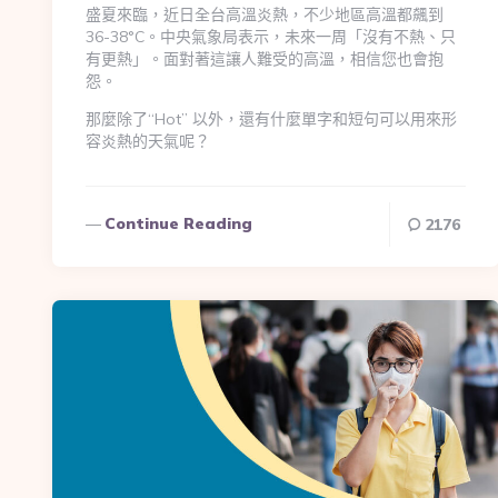
盛夏來臨，近日全台高溫炎熱，不少地區高溫都飆到
36-38°C。中央氣象局表示，未來一周「沒有不熱、只
有更熱」。面對著這讓人難受的高溫，相信您也會抱
怨。
那麼除了“Hot” 以外，還有什麼單字和短句可以用來形
容炎熱的天氣呢？
Continue Reading
2176