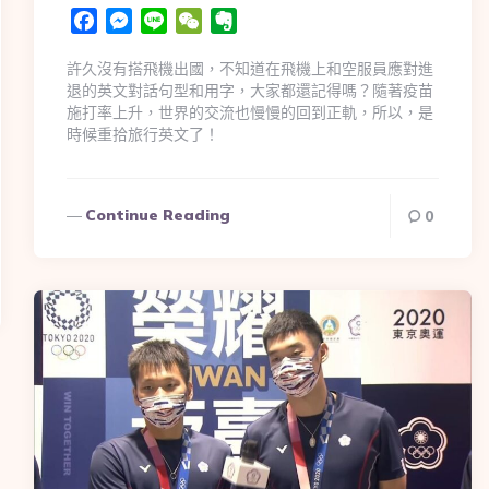
Facebook
Messenger
Line
WeChat
Evernote
許久沒有搭飛機出國，不知道在飛機上和空服員應對進
退的英文對話句型和用字，大家都還記得嗎？隨著疫苗
施打率上升，世界的交流也慢慢的回到正軌，所以，是
時候重拾旅行英文了！
Continue Reading
0