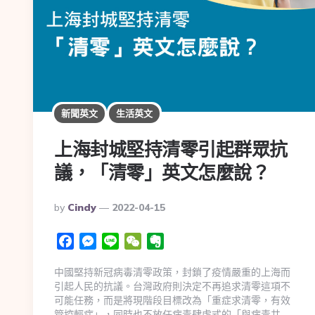
新聞英文
生活英文
上海封城堅持清零引起群眾抗
議，「清零」英文怎麼說？
By
Cindy
2022-04-15
Facebook
Messenger
Line
WeChat
Evernote
中國堅持新冠病毒清零政策，封鎖了疫情嚴重的上海而
引起人民的抗議。台灣政府則決定不再追求清零這項不
可能任務，而是將現階段目標改為「重症求清零，有效
管控輕症」，同時也不放任病毒肆虐式的「與病毒共