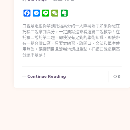
Facebook
Messenger
Line
WeChat
Evernote
口說是阻擋你拿到托福高分的一大障礙嗎？如果你想在
托福口說拿到高分，一定要點進來看這篇口說教學！在
托福口說的第二題，即使沒有足夠的學術知識、即使帶
有一點台灣口音，只要肯練習、敢開口，文法和單字使
用無誤，聽懂題目且流暢地講出重點，托福口說拿到高
分絕不是夢！
Continue Reading
0