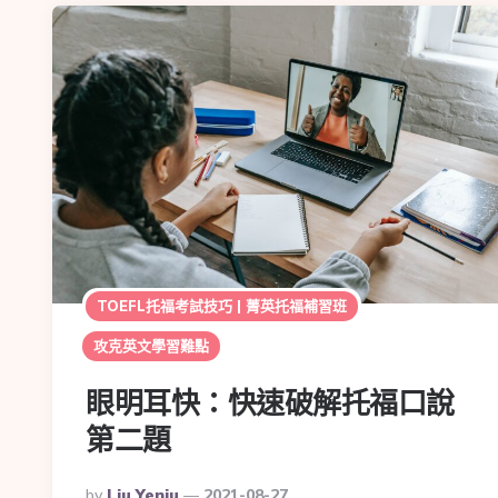
TOEFL托福考試技巧 | 菁英托福補習班
攻克英文學習難點
眼明耳快：快速破解托福口說
第二題
By
Liu Yenju
2021-08-27