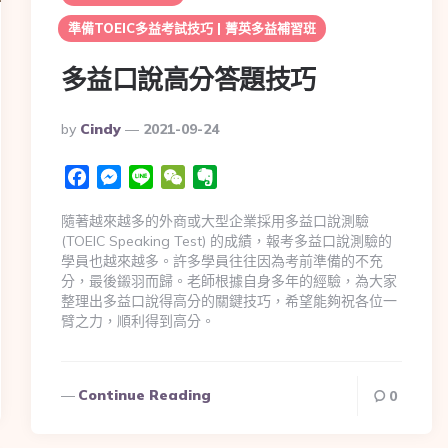
準備TOEIC多益考試技巧 | 菁英多益補習班
多益口說高分答題技巧
By
Cindy
2021-09-24
Facebook
Messenger
Line
WeChat
Evernote
隨著越來越多的外商或大型企業採用多益口說測驗
(TOEIC Speaking Test) 的成績，報考多益口說測驗的
學員也越來越多。許多學員往往因為考前準備的不充
分，最後鎩羽而歸。老師根據自身多年的經驗，為大家
整理出多益口說得高分的關鍵技巧，希望能夠祝各位一
臂之力，順利得到高分。
Continue Reading
0