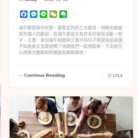
Facebook
Messenger
Line
WeChat
Evernote
端午節是與中秋節、春節並列的三大節日，同時也相當
受外國人的歡迎，在端午節這天有許多的習俗活動，粽
子、立蛋、香包端午相關英文單字與句子等習俗由來還
不知道英文怎麼說嗎？快跟我們一起學起來，下次就可
以用英文輕鬆和外國朋友聊起來啦！
Continue Reading
1914