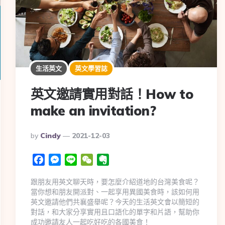
生活英文
英文學習誌
英文邀請實用對話！How to
make an invitation?
By
Cindy
2021-12-03
Facebook
Messenger
Line
WeChat
Evernote
跟朋友用英文聊天時，要怎麼介紹道地的台灣美食呢？
當你想和朋友開派對、一起享用異國美食時，該如何用
英文邀請他們共襄盛舉呢？今天的生活英文會以簡短的
對話，和大家分享實用且口語化的單字和片語，幫助你
成功邀請友人一起吃好吃的各國美食！