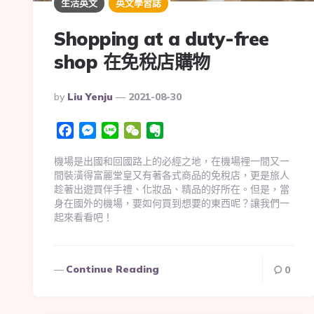
生活英文
英文學習誌
Shopping at a duty-free
shop 在免稅店購物
By
Liu Yenju
2021-08-30
Facebook
Messenger
Line
WeChat
Evernote
機場是出國和回國路上的必經之地，在機場裡一間又一
間裝潢得富麗堂皇又有著各式商品的免稅店，更是旅人
趁著出遊買伴手禮、化妝品、精品的好所在。但是，當
身在國外的機場，要如何買到想要的東西呢？讓我們一
起來看看吧！
Continue Reading
0