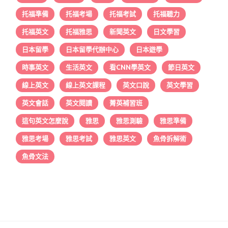
托福準備
托福考場
托福考試
托福聽力
托福英文
托福雅思
新聞英文
日文學習
日本留學
日本留學代辦中心
日本遊學
時事英文
生活英文
看CNN學英文
節日英文
線上英文
線上英文課程
英文口說
英文學習
英文會話
英文閱讀
菁英補習班
這句英文怎麼說
雅思
雅思測驗
雅思準備
雅思考場
雅思考試
雅思英文
魚骨拆解術
魚骨文法