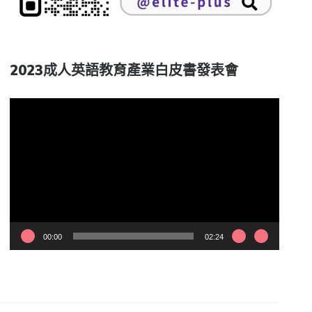
2023成人英語教育產業白皮書發表會
視
訊
播
放
器
00:00
02:24