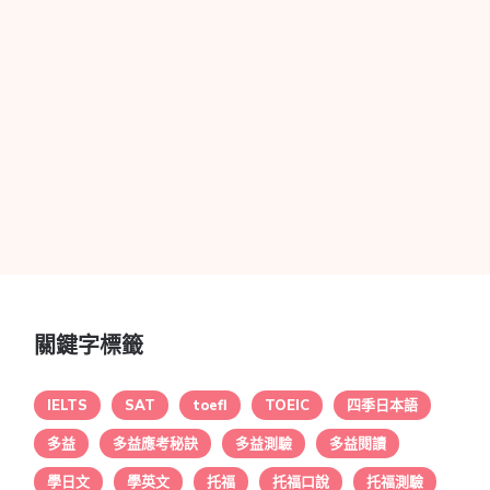
關鍵字標籤
IELTS
SAT
toefl
TOEIC
四季日本語
多益
多益應考秘訣
多益測驗
多益閱讀
學日文
學英文
托福
托福口說
托福測驗