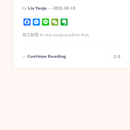
Posted
By
Liu Yenju
2021-03-19
By
Facebook
Messenger
Line
WeChat
Evernote
英文新聞 A new study predicts that…
Continue Reading
0