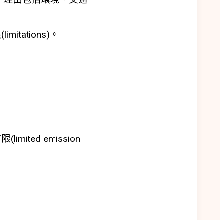
ations)。
ed emission