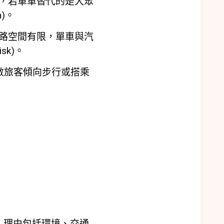
，若單車替代的是大眾
n)。
路空間有限，單車與汽
sk)。
數旅客傾向步行或搭乘
am)，理由包括環境、交通