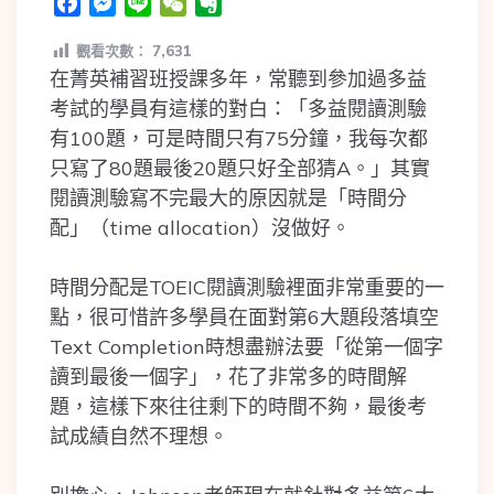
Facebook
Messenger
Line
WeChat
Evernote
觀看次數：
7,631
在菁英補習班授課多年，常聽到參加過多益
考試的學員有這樣的對白：「多益閱讀測驗
有100題，可是時間只有75分鐘，我每次都
只寫了80題最後20題只好全部猜A。」其實
閱讀測驗寫不完最大的原因就是「時間分
配」（time allocation）沒做好。
時間分配是TOEIC閱讀測驗裡面非常重要的一
點，很可惜許多學員在面對第6大題段落填空
Text Completion時想盡辦法要「從第一個字
讀到最後一個字」，花了非常多的時間解
題，這樣下來往往剩下的時間不夠，最後考
試成績自然不理想。