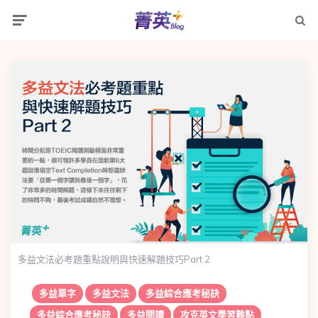
Menu
Searc
多益文法必考題重點說明與快速解題技巧Part 2
多益單字
多益文法
多益綜合應考秘訣
多益綜合應考秘訣
多益閱讀
攻克英文學習難點