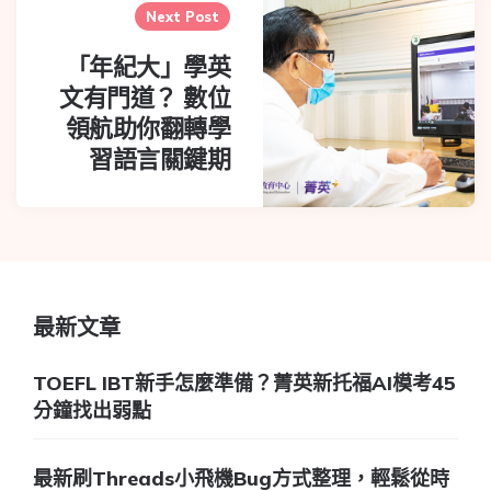
Next Post
「年紀大」學英
文有門道？ 數位
領航助你翻轉學
習語言關鍵期
最新文章
TOEFL IBT新手怎麼準備？菁英新托福AI模考45
分鐘找出弱點
最新刷Threads小飛機Bug方式整理，輕鬆從時