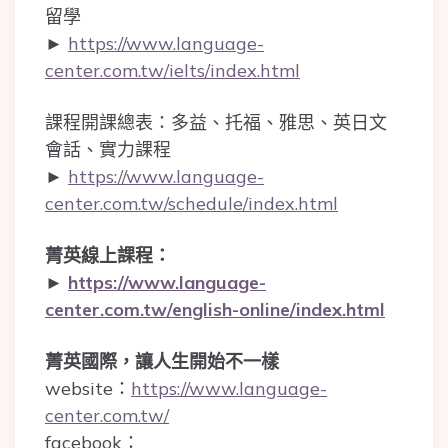
留學
►
https://www.language-
center.com.tw/ielts/index.html
課程開課總表：多益、托福、雅思、英日文
會話、實力課程
►
https://www.language-
center.com.tw/schedule/index.html
菁英線上課程：
►
https://www.language-
center.com.tw/english-online/index.html
菁英國際，讓人生開始不一樣
website：
https://www.language-
center.com.tw/
facebook：