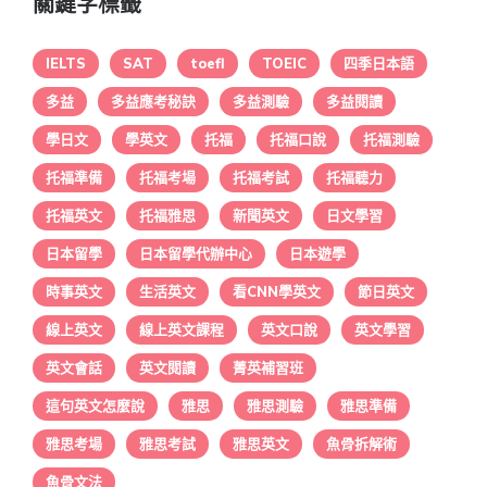
關鍵字標籤
IELTS
SAT
toefl
TOEIC
四季日本語
多益
多益應考秘訣
多益測驗
多益閱讀
學日文
學英文
托福
托福口說
托福測驗
托福準備
托福考場
托福考試
托福聽力
托福英文
托福雅思
新聞英文
日文學習
日本留學
日本留學代辦中心
日本遊學
時事英文
生活英文
看CNN學英文
節日英文
線上英文
線上英文課程
英文口說
英文學習
英文會話
英文閱讀
菁英補習班
這句英文怎麼說
雅思
雅思測驗
雅思準備
雅思考場
雅思考試
雅思英文
魚骨拆解術
魚骨文法