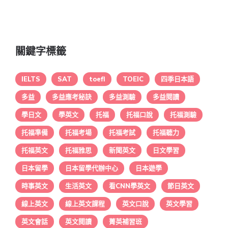
關鍵字標籤
IELTS
SAT
toefl
TOEIC
四季日本語
多益
多益應考秘訣
多益測驗
多益閱讀
學日文
學英文
托福
托福口說
托福測驗
托福準備
托福考場
托福考試
托福聽力
托福英文
托福雅思
新聞英文
日文學習
日本留學
日本留學代辦中心
日本遊學
時事英文
生活英文
看CNN學英文
節日英文
線上英文
線上英文課程
英文口說
英文學習
英文會話
英文閱讀
菁英補習班