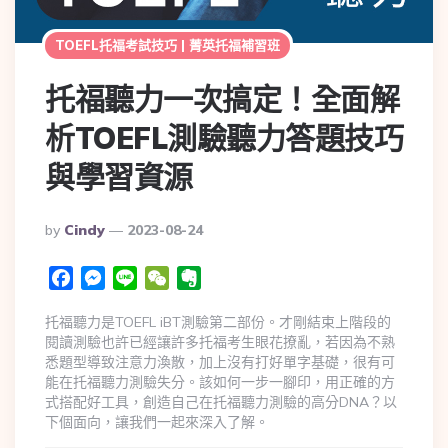
TOEFL托福考試技巧 | 菁英托福補習班
托福聽力一次搞定！全面解
析TOEFL測驗聽力答題技巧
與學習資源
By
Cindy
2023-08-24
Facebook
Messenger
Line
WeChat
Evernote
托福聽力是TOEFL iBT測驗第二部份。才剛結束上階段的
閱讀測驗也許已經讓許多托福考生眼花撩亂，若因為不熟
悉題型導致注意力渙散，加上沒有打好單字基礎，很有可
能在托福聽力測驗失分。該如何一步一腳印，用正確的方
式搭配好工具，創造自己在托福聽力測驗的高分DNA？以
下個面向，讓我們一起來深入了解。