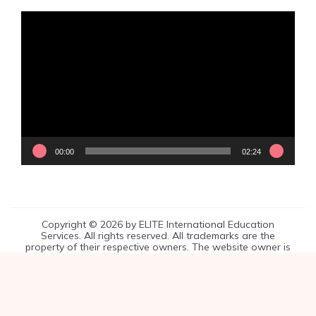
視
訊
播
放
器
00:00
02:24
Copyright © 2026 by ELITE International Education
Services. All rights reserved. All trademarks are the
property of their respective owners. The website owner is
entirely responsible for the content of this website.
菁英補習班
菁英Plus線上課程
多益考試準備
線上多益免費測驗
SAT模考班推薦