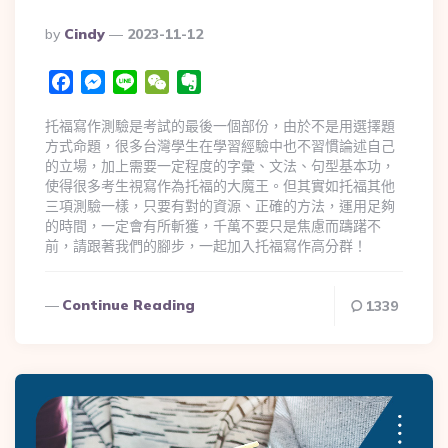
By
Cindy
2023-11-12
Facebook
Messenger
Line
WeChat
Evernote
托福寫作測驗是考試的最後一個部份，由於不是用選擇題
方式命題，很多台灣學生在學習經驗中也不習慣論述自己
的立場，加上需要一定程度的字彙、文法、句型基本功，
使得很多考生視寫作為托福的大魔王。但其實如托福其他
三項測驗一樣，只要有對的資源、正確的方法，運用足夠
的時間，一定會有所斬獲，千萬不要只是焦慮而躊躇不
前，請跟著我們的腳步，一起加入托福寫作高分群！
Continue Reading
1339