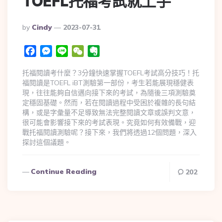
TOEFL托福考試就上手
By
Cindy
2023-07-31
Facebook
Messenger
Line
WeChat
Evernote
托福閱讀考什麼？3分鐘快速掌握TOEFL考試高分技巧！托
福閱讀是TOEFL iBT測驗第一部份，考生若能展現穩健表
現，往往能夠自信邁向接下來的考試，為隨後三項測驗奠
定穩固基礎。然而，若在閱讀過程中受困於複雜的長句結
構，或是字彙量不足導致無法完整閱讀文章或誤判文意，
很可能會影響接下來的考試表現。究竟如何有效備戰，迎
戰托福閱讀測驗呢？接下來，我們將透過12個問題，深入
探討這個議題。
Continue Reading
202