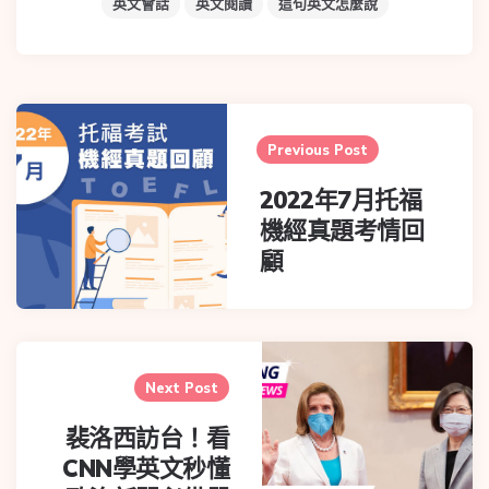
英文會話
英文閱讀
這句英文怎麼說
Post
navigation
Previous Post
2022年7月托福
機經真題考情回
顧
Next Post
裴洛西訪台！看
CNN學英文秒懂