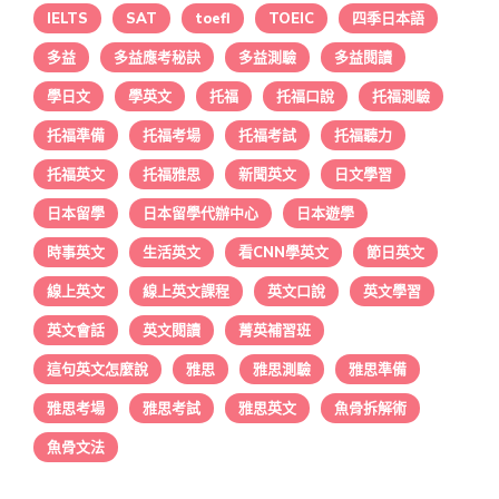
IELTS
SAT
toefl
TOEIC
四季日本語
多益
多益應考秘訣
多益測驗
多益閱讀
學日文
學英文
托福
托福口說
托福測驗
托福準備
托福考場
托福考試
托福聽力
托福英文
托福雅思
新聞英文
日文學習
日本留學
日本留學代辦中心
日本遊學
時事英文
生活英文
看CNN學英文
節日英文
線上英文
線上英文課程
英文口說
英文學習
英文會話
英文閱讀
菁英補習班
這句英文怎麼說
雅思
雅思測驗
雅思準備
雅思考場
雅思考試
雅思英文
魚骨拆解術
魚骨文法