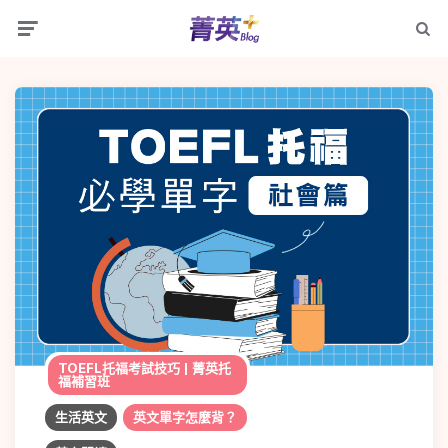
Menu
Searc
TOEFL托福考試技巧 | 菁英托
福補習班
生活英文
英文單字怎麼背？