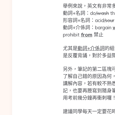
舉例來說，英文有非常
動詞+名詞：do/
wash
th
形容詞+名詞：acid/
sour
動詞+介係詞：bargain
prohibit
from
禁止
尤其是
動詞+介係詞
的組
是反覆背誦，對於多益閱讀Pa
另外，筆記的第二區塊
了解自己錯的原因為何
講解內容，若有較不熟
記，也要再謄寫到隨身
用考前幾分鐘再衝刺囉
建議同學每天一定要花