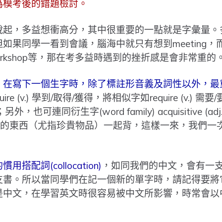
為模考後的錯題檢討。
說起，多益想衝高分，其中很重要的一點就是字彙量。
如果同學一看到會議，腦海中就只有想到meeting
inar, workshop等，那在考多益時遇到的挫折感是會非常重的
：在寫下一個生字時，除了標註形音義及詞性以外，最
e (v.) 學到/取得/獲得，將相似字如require (v.) 需要/要求
外，也可連同衍生字(word family) acquisitive (a
n.)習得/獲得的東西（尤指珍貴物品）一起背，這樣一來，我
配詞(collocation)
，如同我們的中文，會有一
支書。所以當同學們在記一個新的單字時，請記得要將
是中文，在學習英文時很容易被中文所影響，時常會以