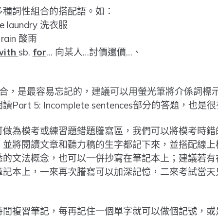
多種詞性組合的搭配語。如：
e laundry 洗衣服
rain 酸雨
with
sb.
for
… 向某人…討價還價…、
合，是最容易忘記的，建議可以用螢光筆將介係詞標
rt 5: Incomplete sentences部分的答題，也
可做為模考或練習題錯題謄寫區，我們可以將模考時錯
，並將閱讀文章和聽力稿的生字都記下來，並搭配線上
悉的文法概念，也可以一併抄寫在筆記本上；建議若有
筆記本上，一來再次謄寫可以加深記憶，二來考試當天
！
時間複習筆記，每再記住一個單字就可以做個記號，或