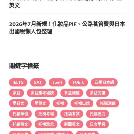
英文
2026年7月新規！化妝品PIF、公路養管費與日本
出國稅懶人包整理
關鍵字標籤
IELTS
SAT
toefl
TOEIC
四季日本語
多益
多益應考秘訣
多益測驗
多益閱讀
學日文
學英文
托福
托福口說
托福測驗
托福準備
托福考場
托福考試
托福聽力
托福英文
托福雅思
新聞英文
日文學習