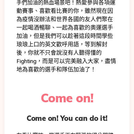
熱愛參與各項運
手們加油的熱血場景吧！
動賽事、喜歡看比賽的你，
雖然現在因
為疫情沒辦法和
世界各國的友人
們聚在
一起喝酒暢聊、
一起
為喜歡的奧運選手
加油
，但是我們可以趁著這段時間學些
琅琅上口的英文歡呼用語，等到解封
後，你就不
只會說沒有人聽得懂的
Fighting，而是可以完美
融入大家，
盡情
地為喜歡的選手和隊伍加油了！
Come on!
Come on! You can do it!